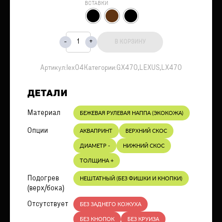
ВСТАВКИ
В КОРЗИНУ
Артикул:
lex04
Категории:
GX470
,
LEXUS
,
LX470
ДЕТАЛИ
Материал
БЕЖЕВАЯ РУЛЕВАЯ НАППА (ЭКОКОЖА)
Опции
АКВАПРИНТ
ВЕРХНИЙ СКОС
ДИАМЕТР -
НИЖНИЙ СКОС
ТОЛЩИНА +
Подогрев
НЕШТАТНЫЙ (БЕЗ ФИШКИ И КНОПКИ)
(верх/бока)
Отсутствует
БЕЗ ЗАДНЕГО КОЖУХА
БЕЗ КНОПОК
БЕЗ КРУИЗА