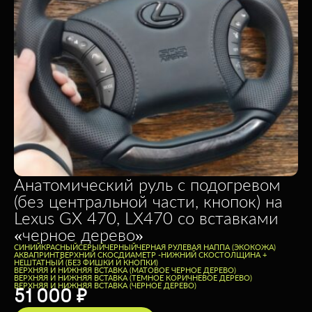
Анатомический руль с подогревом
(без центральной части, кнопок) на
Lexus GX 470, LX470 со вставками
«черное дерево»
CИНИЙ
КРАСНЫЙ
СЕРЫЙ
ЧЕРНЫЙ
ЧЕРНАЯ РУЛЕВАЯ НАППА (ЭКОКОЖА)
АКВАПРИНТ
ВЕРХНИЙ СКОС
ДИАМЕТР -
НИЖНИЙ СКОС
ТОЛЩИНА +
НЕШТАТНЫЙ (БЕЗ ФИШКИ И КНОПКИ)
ВЕРХНЯЯ И НИЖНЯЯ ВСТАВКА (МАТОВОЕ ЧЕРНОЕ ДЕРЕВО)
ВЕРХНЯЯ И НИЖНЯЯ ВСТАВКА (ТЕМНОЕ КОРИЧНЕВОЕ ДЕРЕВО)
ВЕРХНЯЯ И НИЖНЯЯ ВСТАВКА (ЧЕРНОЕ ДЕРЕВО)
51 000
₽