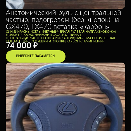
Анатомический руль с центральной
частью, подогревом (без кнопок) на
GX470, LX470 вставка «карбон»
CИНИЙ
КРАСНЫЙ
СЕРЫЙ
ЧЕРНЫЙ
ЧЕРНАЯ РУЛЕВАЯ НАППА (ЭКОКОЖА)
ДИАМЕТР -
КАРБОН
НИЖНИЙ СКОС
ТОЛЩИНА +
ЦЕНТРАЛЬНАЯ ЧАСТЬ СО ШВАМИ (КАНТИК)
ЭМБЛЕМА LEXUS ЧЕРНАЯ
НЕШТАТНЫЙ (БЕЗ ФИШКИ И КНОПКИ)
КАРБОН (ЛАМИНИЦИЯ)
74 000
₽
ВЫБЕРИТЕ ПАРАМЕТРЫ