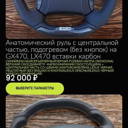
Анатомический руль с центральной
частью, подогревом (без кнопок) на
GX470, LX470 вставки карбон
CИНИЙ
КРАСНЫЙ
СЕРЫЙ
ЧЕРНЫЙ
ЧЕРНАЯ РУЛЕВАЯ НАППА (ЭКОКОЖА)
ВЕРХНИЙ СКОС
ДИАМЕТР -
КАРБОН
НИЖНИЙ СКОС
ТОЛЩИНА +
ЦЕНТРАЛЬНАЯ ЧАСТЬ СО ШВАМИ (КАНТИК)
ЭМБЛЕМА LEXUS ЧЕРНАЯ
НЕШТАТНЫЙ (БЕЗ ФИШКИ И КНОПКИ)
LEXUS КРАСНЫЙ
LEXUS ЧЕРНЫЙ
КАРБОН (ЛАМИНИЦИЯ)
92 000
₽
ВЫБЕРИТЕ ПАРАМЕТРЫ