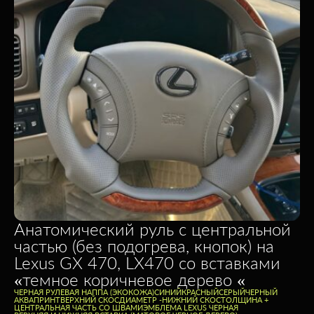
Анатомический руль с центральной
частью (без подогрева, кнопок) на
Lexus GX 470, LX470 со вставками
«темное коричневое дерево «
ЧЕРНАЯ РУЛЕВАЯ НАППА (ЭКОКОЖА)
CИНИЙ
КРАСНЫЙ
СЕРЫЙ
ЧЕРНЫЙ
АКВАПРИНТ
ВЕРХНИЙ СКОС
ДИАМЕТР -
НИЖНИЙ СКОС
ТОЛЩИНА +
ЦЕНТРАЛЬНАЯ ЧАСТЬ СО ШВАМИ
ЭМБЛЕМА LEXUS ЧЕРНАЯ