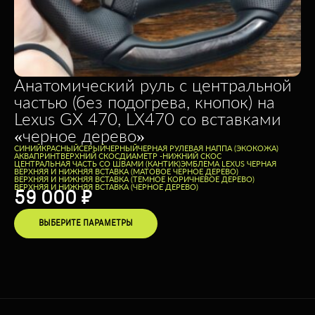
Анатомический руль c центральной
частью (без подогрева, кнопок) на
Lexus GX 470, LX470 со вставками
«черное дерево»
CИНИЙ
КРАСНЫЙ
СЕРЫЙ
ЧЕРНЫЙ
ЧЕРНАЯ РУЛЕВАЯ НАППА (ЭКОКОЖА)
АКВАПРИНТ
ВЕРХНИЙ СКОС
ДИАМЕТР -
НИЖНИЙ СКОС
ЦЕНТРАЛЬНАЯ ЧАСТЬ СО ШВАМИ (КАНТИК)
ЭМБЛЕМА LEXUS ЧЕРНАЯ
ВЕРХНЯЯ И НИЖНЯЯ ВСТАВКА (МАТОВОЕ ЧЕРНОЕ ДЕРЕВО)
ВЕРХНЯЯ И НИЖНЯЯ ВСТАВКА (ТЕМНОЕ КОРИЧНЕВОЕ ДЕРЕВО)
ВЕРХНЯЯ И НИЖНЯЯ ВСТАВКА (ЧЕРНОЕ ДЕРЕВО)
59 000
₽
ВЫБЕРИТЕ ПАРАМЕТРЫ