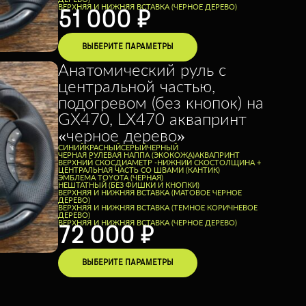
ВЕРХНЯЯ И НИЖНЯЯ ВСТАВКА (ЧЕРНОЕ ДЕРЕВО)
51 000
₽
ВЫБЕРИТЕ ПАРАМЕТРЫ
Анатомический руль с
центральной частью,
подогревом (без кнопок) на
GX470, LX470 аквапринт
«черное дерево»
CИНИЙ
КРАСНЫЙ
СЕРЫЙ
ЧЕРНЫЙ
ЧЕРНАЯ РУЛЕВАЯ НАППА (ЭКОКОЖА)
АКВАПРИНТ
ВЕРХНИЙ СКОС
ДИАМЕТР -
НИЖНИЙ СКОС
ТОЛЩИНА +
ЦЕНТРАЛЬНАЯ ЧАСТЬ СО ШВАМИ (КАНТИК)
ЭМБЛЕМА TOYOTA (ЧЕРНАЯ)
НЕШТАТНЫЙ (БЕЗ ФИШКИ И КНОПКИ)
ВЕРХНЯЯ И НИЖНЯЯ ВСТАВКА (МАТОВОЕ ЧЕРНОЕ
ДЕРЕВО)
ВЕРХНЯЯ И НИЖНЯЯ ВСТАВКА (ТЕМНОЕ КОРИЧНЕВОЕ
ДЕРЕВО)
ВЕРХНЯЯ И НИЖНЯЯ ВСТАВКА (ЧЕРНОЕ ДЕРЕВО)
72 000
₽
ВЫБЕРИТЕ ПАРАМЕТРЫ