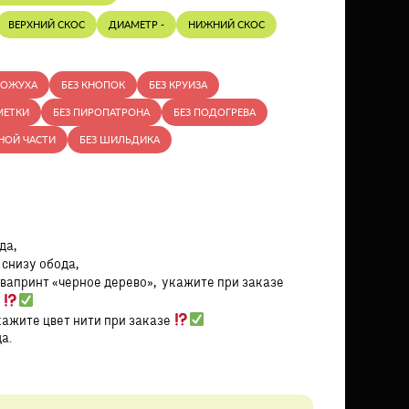
ВЕРХНИЙ СКОС
ДИАМЕТР -
НИЖНИЙ СКОС
КОЖУХА
БЕЗ КНОПОК
БЕЗ КРУИЗА
МЕТКИ
БЕЗ ПИРОПАТРОНА
БЕЗ ПОДОГРЕВА
НОЙ ЧАСТИ
БЕЗ ШИЛЬДИКА
да,
 снизу обода,
квапринт «черное дерево», укажите при заказе
н
кажите цвет нити при заказе
а.