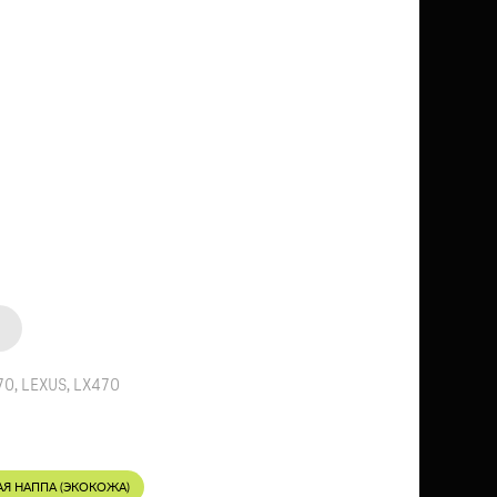
70
,
LEXUS
,
LX470
АЯ НАППА (ЭКОКОЖА)