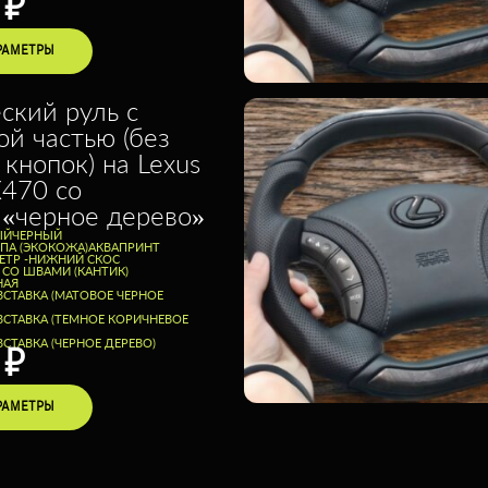
0
₽
РАМЕТРЫ
ский руль c
ой частью (без
 кнопок) на Lexus
X470 со
 «черное дерево»
ЫЙ
ЧЕРНЫЙ
ППА (ЭКОКОЖА)
АКВАПРИНТ
ТР -
НИЖНИЙ СКОС
 СО ШВАМИ (КАНТИК)
НАЯ
ВСТАВКА (МАТОВОЕ ЧЕРНОЕ
ВСТАВКА (ТЕМНОЕ КОРИЧНЕВОЕ
СТАВКА (ЧЕРНОЕ ДЕРЕВО)
0
₽
РАМЕТРЫ