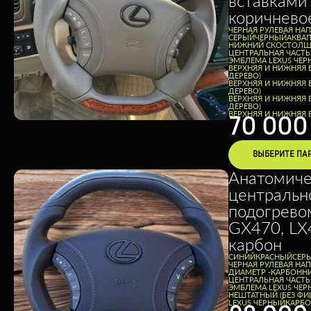
вставками
коричнево
ЧЕРНАЯ РУЛЕВАЯ НА
СЕРЫЙ
ЧЕРНЫЙ
АКВА
НИЖНИЙ СКОС
ТОЛЩ
ЦЕНТРАЛЬНАЯ ЧАСТ
ЭМБЛЕМА LEXUS ЧЕР
ВЕРХНЯЯ И НИЖНЯЯ 
ДЕРЕВО)
ВЕРХНЯЯ И НИЖНЯЯ 
ДЕРЕВО)
ВЕРХНЯЯ И НИЖНЯЯ 
ДЕРЕВО)
ВЕРХНЯЯ И НИЖНЯЯ В
70 00
ВЫБЕРИТЕ ПА
Анатомиче
центральн
подогревом
GX470, LX
карбон
CИНИЙ
КРАСНЫЙ
СЕР
ЧЕРНАЯ РУЛЕВАЯ НА
ДИАМЕТР -
КАРБОН
Н
ЦЕНТРАЛЬНАЯ ЧАСТЬ
ЭМБЛЕМА LEXUS ЧЕР
НЕШТАТНЫЙ (БЕЗ ФИ
LEXUS ЧЕРНЫЙ
КАРБО