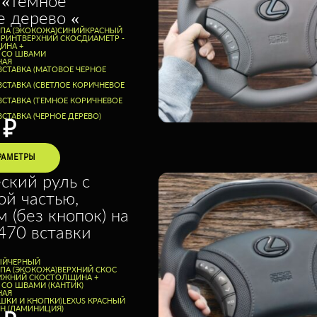
 «темное
е дерево «
ППА (ЭКОКОЖА)
CИНИЙ
КРАСНЫЙ
ПРИНТ
ВЕРХНИЙ СКОС
ДИАМЕТР -
ИНА +
Ь СО ШВАМИ
НАЯ
ВСТАВКА (МАТОВОЕ ЧЕРНОЕ
ВСТАВКА (СВЕТЛОЕ КОРИЧНЕВОЕ
ВСТАВКА (ТЕМНОЕ КОРИЧНЕВОЕ
СТАВКА (ЧЕРНОЕ ДЕРЕВО)
0
₽
РАМЕТРЫ
ский руль с
ой частью,
 (без кнопок) на
470 вставки
ЫЙ
ЧЕРНЫЙ
ППА (ЭКОКОЖА)
ВЕРХНИЙ СКОС
ИЖНИЙ СКОС
ТОЛЩИНА +
 СО ШВАМИ (КАНТИК)
НАЯ
ШКИ И КНОПКИ)
LEXUS КРАСНЫЙ
Н (ЛАМИНИЦИЯ)