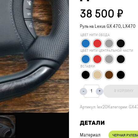
38 500
₽
Руль на Lexus GX 470, LX470
ЦВЕТ НИТИ ОБОДА
ЦВЕТ НИТИ ЦЕНТРАЛЬНОЙ ЧАСТИ
ВСТАВКИ
В КОРЗИНУ
Артикул:
lex20
Категории:
GX4
ДЕТАЛИ
Материал
ЧЕРНАЯ РУЛЕВ