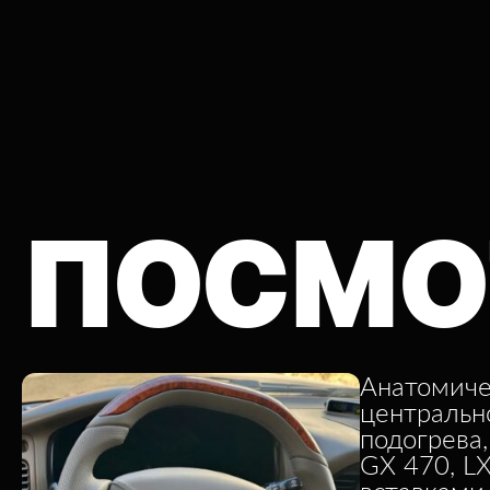
ПОСМО
Анатомиче
центральн
подогрева,
GX 470, L