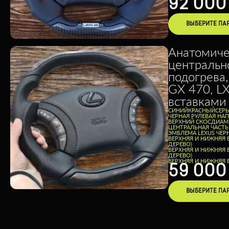
92 00
ВЫБЕРИТЕ ПА
Анатомиче
центральн
подогрева,
GX 470, L
вставками
CИНИЙ
КРАСНЫЙ
СЕР
ЧЕРНАЯ РУЛЕВАЯ НА
ВЕРХНИЙ СКОС
ДИАМЕ
ЦЕНТРАЛЬНАЯ ЧАСТЬ
ЭМБЛЕМА LEXUS ЧЕР
ВЕРХНЯЯ И НИЖНЯЯ 
ДЕРЕВО)
ВЕРХНЯЯ И НИЖНЯЯ 
ДЕРЕВО)
ВЕРХНЯЯ И НИЖНЯЯ В
59 00
ВЫБЕРИТЕ ПА