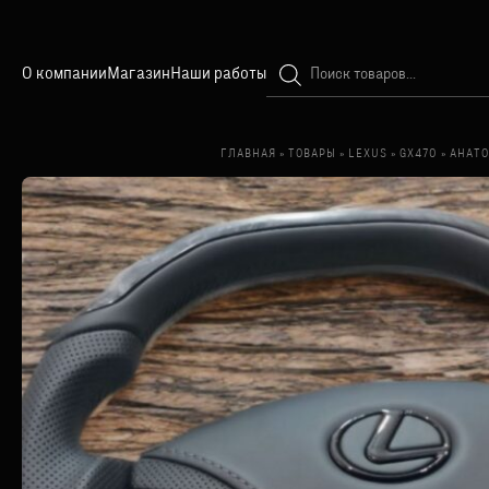
Поиск
О компании
Магазин
Наши работы
товаров
ГЛАВНАЯ
»
ТОВАРЫ
»
LEXUS
»
GX470
»
АНАТО