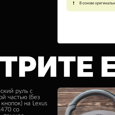
В основе оригинальн
ТРИТЕ 
ский руль с
ой частью (без
 кнопок) на Lexus
X470 со