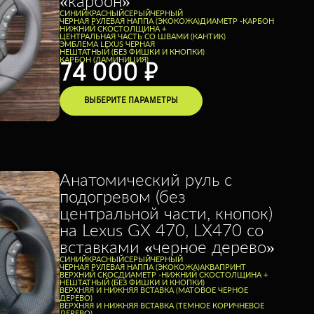
«карбон»
CИНИЙ
КРАСНЫЙ
СЕРЫЙ
ЧЕРНЫЙ
ЧЕРНАЯ РУЛЕВАЯ НАППА (ЭКОКОЖА)
ДИАМЕТР -
КАРБОН
НИЖНИЙ СКОС
ТОЛЩИНА +
ЦЕНТРАЛЬНАЯ ЧАСТЬ СО ШВАМИ (КАНТИК)
ЭМБЛЕМА LEXUS ЧЕРНАЯ
НЕШТАТНЫЙ (БЕЗ ФИШКИ И КНОПКИ)
КАРБОН (ЛАМИНИЦИЯ)
74 000
₽
ВЫБЕРИТЕ ПАРАМЕТРЫ
Анатомический руль с
подогревом (без
центральной части, кнопок)
на Lexus GX 470, LX470 со
вставками «черное дерево»
CИНИЙ
КРАСНЫЙ
СЕРЫЙ
ЧЕРНЫЙ
ЧЕРНАЯ РУЛЕВАЯ НАППА (ЭКОКОЖА)
АКВАПРИНТ
ВЕРХНИЙ СКОС
ДИАМЕТР -
НИЖНИЙ СКОС
ТОЛЩИНА +
НЕШТАТНЫЙ (БЕЗ ФИШКИ И КНОПКИ)
ВЕРХНЯЯ И НИЖНЯЯ ВСТАВКА (МАТОВОЕ ЧЕРНОЕ
ДЕРЕВО)
ВЕРХНЯЯ И НИЖНЯЯ ВСТАВКА (ТЕМНОЕ КОРИЧНЕВОЕ
ДЕРЕВО)