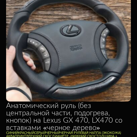
Анатомический руль (без
центральной части, подогрева,
кнопок) на Lexus GX 470, LX470 со
вставками «черное дерево»
CИНИЙ
КРАСНЫЙ
СЕРЫЙ
ЧЕРНЫЙ
ЧЕРНАЯ РУЛЕВАЯ НАППА (ЭКОКОЖА)
АКВАПРИНТ
ВЕРХНИЙ СКОС
ДИАМЕТР -
НИЖНИЙ СКОС
ТОЛЩИНА +