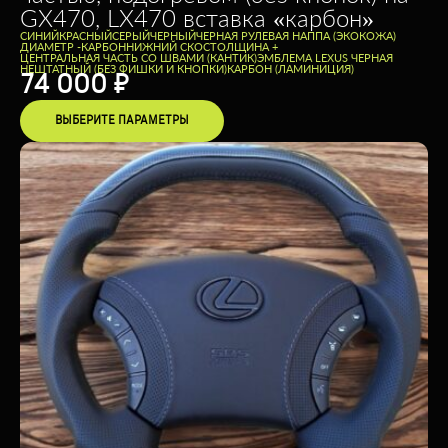
GX470, LX470 вставка «карбон»
CИНИЙ
КРАСНЫЙ
СЕРЫЙ
ЧЕРНЫЙ
ЧЕРНАЯ РУЛЕВАЯ НАППА (ЭКОКОЖА)
ДИАМЕТР -
КАРБОН
НИЖНИЙ СКОС
ТОЛЩИНА +
ЦЕНТРАЛЬНАЯ ЧАСТЬ СО ШВАМИ (КАНТИК)
ЭМБЛЕМА LEXUS ЧЕРНАЯ
НЕШТАТНЫЙ (БЕЗ ФИШКИ И КНОПКИ)
КАРБОН (ЛАМИНИЦИЯ)
74 000
₽
ВЫБЕРИТЕ ПАРАМЕТРЫ