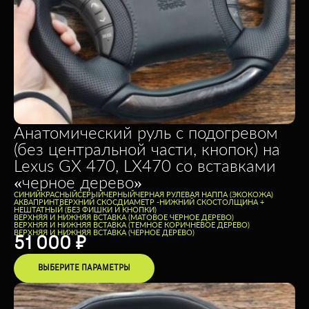
Анатомический руль с подогревом
(без центральной части, кнопок) на
Lexus GX 470, LX470 со вставками
«черное дерево»
CИНИЙ
КРАСНЫЙ
СЕРЫЙ
ЧЕРНЫЙ
ЧЕРНАЯ РУЛЕВАЯ НАППА (ЭКОКОЖА)
АКВАПРИНТ
ВЕРХНИЙ СКОС
ДИАМЕТР -
НИЖНИЙ СКОС
ТОЛЩИНА +
НЕШТАТНЫЙ (БЕЗ ФИШКИ И КНОПКИ)
ВЕРХНЯЯ И НИЖНЯЯ ВСТАВКА (МАТОВОЕ ЧЕРНОЕ ДЕРЕВО)
ВЕРХНЯЯ И НИЖНЯЯ ВСТАВКА (ТЕМНОЕ КОРИЧНЕВОЕ ДЕРЕВО)
ВЕРХНЯЯ И НИЖНЯЯ ВСТАВКА (ЧЕРНОЕ ДЕРЕВО)
51 000
₽
ВЫБЕРИТЕ ПАРАМЕТРЫ