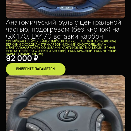
Анатомический руль с центральной
частью, подогревом (без кнопок) на
GX470, LX470 вставки карбон
CИНИЙ
КРАСНЫЙ
СЕРЫЙ
ЧЕРНЫЙ
ЧЕРНАЯ РУЛЕВАЯ НАППА (ЭКОКОЖА)
ВЕРХНИЙ СКОС
ДИАМЕТР -
КАРБОН
НИЖНИЙ СКОС
ТОЛЩИНА +
ЦЕНТРАЛЬНАЯ ЧАСТЬ СО ШВАМИ (КАНТИК)
ЭМБЛЕМА LEXUS ЧЕРНАЯ
НЕШТАТНЫЙ (БЕЗ ФИШКИ И КНОПКИ)
LEXUS КРАСНЫЙ
LEXUS ЧЕРНЫЙ
КАРБОН (ЛАМИНИЦИЯ)
92 000
₽
ВЫБЕРИТЕ ПАРАМЕТРЫ