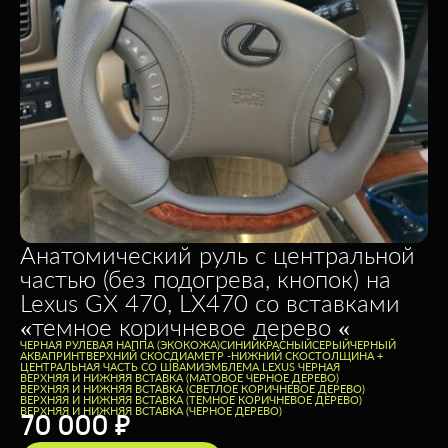
Анатомический руль с центральной
частью (без подогрева, кнопок) на
Lexus GX 470, LX470 со вставками
«темное коричневое дерево «
ЧЕРНАЯ РУЛЕВАЯ НАППА (ЭКОКОЖА)
CИНИЙ
КРАСНЫЙ
СЕРЫЙ
ЧЕРНЫЙ
АКВАПРИНТ
ВЕРХНИЙ СКОС
ДИАМЕТР -
НИЖНИЙ СКОС
ТОЛЩИНА +
ЦЕНТРАЛЬНАЯ ЧАСТЬ СО ШВАМИ
ЭМБЛЕМА LEXUS ЧЕРНАЯ
ВЕРХНЯЯ И НИЖНЯЯ ВСТАВКА (МАТОВОЕ ЧЕРНОЕ ДЕРЕВО)
ВЕРХНЯЯ И НИЖНЯЯ ВСТАВКА (СВЕТЛОЕ КОРИЧНЕВОЕ ДЕРЕВО)
ВЕРХНЯЯ И НИЖНЯЯ ВСТАВКА (ТЕМНОЕ КОРИЧНЕВОЕ ДЕРЕВО)
ВЕРХНЯЯ И НИЖНЯЯ ВСТАВКА (ЧЕРНОЕ ДЕРЕВО)
70 000
₽