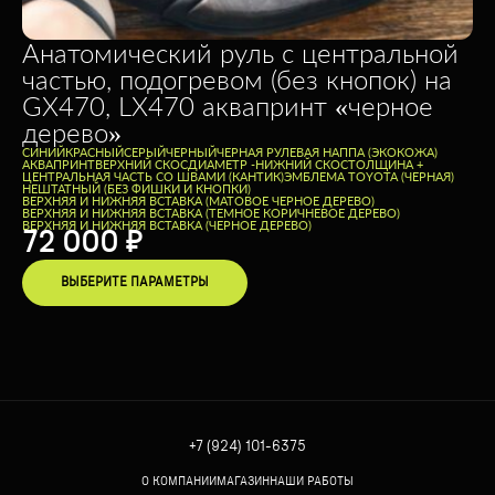
Анатомический руль с центральной
частью, подогревом (без кнопок) на
GX470, LX470 аквапринт «черное
дерево»
CИНИЙ
КРАСНЫЙ
СЕРЫЙ
ЧЕРНЫЙ
ЧЕРНАЯ РУЛЕВАЯ НАППА (ЭКОКОЖА)
АКВАПРИНТ
ВЕРХНИЙ СКОС
ДИАМЕТР -
НИЖНИЙ СКОС
ТОЛЩИНА +
ЦЕНТРАЛЬНАЯ ЧАСТЬ СО ШВАМИ (КАНТИК)
ЭМБЛЕМА TOYOTA (ЧЕРНАЯ)
НЕШТАТНЫЙ (БЕЗ ФИШКИ И КНОПКИ)
ВЕРХНЯЯ И НИЖНЯЯ ВСТАВКА (МАТОВОЕ ЧЕРНОЕ ДЕРЕВО)
ВЕРХНЯЯ И НИЖНЯЯ ВСТАВКА (ТЕМНОЕ КОРИЧНЕВОЕ ДЕРЕВО)
ВЕРХНЯЯ И НИЖНЯЯ ВСТАВКА (ЧЕРНОЕ ДЕРЕВО)
72 000
₽
ВЫБЕРИТЕ ПАРАМЕТРЫ
+7 (924) 101-6375
О КОМПАНИИ
МАГАЗИН
НАШИ РАБОТЫ