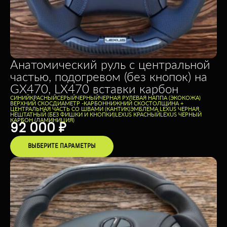
Анатомический руль с центральной
частью, подогревом (без кнопок) на
GX470, LX470 вставки карбон
CИНИЙ
КРАСНЫЙ
СЕРЫЙ
ЧЕРНЫЙ
ЧЕРНАЯ РУЛЕВАЯ НАППА (ЭКОКОЖА)
ВЕРХНИЙ СКОС
ДИАМЕТР -
КАРБОН
НИЖНИЙ СКОС
ТОЛЩИНА +
ЦЕНТРАЛЬНАЯ ЧАСТЬ СО ШВАМИ (КАНТИК)
ЭМБЛЕМА LEXUS ЧЕРНАЯ
НЕШТАТНЫЙ (БЕЗ ФИШКИ И КНОПКИ)
LEXUS КРАСНЫЙ
LEXUS ЧЕРНЫЙ
КАРБОН (ЛАМИНИЦИЯ)
92 000
₽
ВЫБЕРИТЕ ПАРАМЕТРЫ