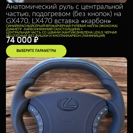
Анатомический руль с центральной
частью, подогревом (без кнопок) на
GX470, LX470 вставка «карбон»
CИНИЙ
КРАСНЫЙ
СЕРЫЙ
ЧЕРНЫЙ
ЧЕРНАЯ РУЛЕВАЯ НАППА (ЭКОКОЖА)
ДИАМЕТР -
КАРБОН
НИЖНИЙ СКОС
ТОЛЩИНА +
ЦЕНТРАЛЬНАЯ ЧАСТЬ СО ШВАМИ (КАНТИК)
ЭМБЛЕМА LEXUS ЧЕРНАЯ
НЕШТАТНЫЙ (БЕЗ ФИШКИ И КНОПКИ)
КАРБОН (ЛАМИНИЦИЯ)
74 000
₽
ВЫБЕРИТЕ ПАРАМЕТРЫ