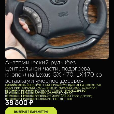
Анатомический руль (без
центральной части, подогрева,
кнопок) на Lexus GX 470, LX470 со
вставками «черное дерево»
CИНИЙ
КРАСНЫЙ
СЕРЫЙ
ЧЕРНЫЙ
ЧЕРНАЯ РУЛЕВАЯ НАППА (ЭКОКОЖА)
АКВАПРИНТ
ВЕРХНИЙ СКОС
ДИАМЕТР -
НИЖНИЙ СКОС
ТОЛЩИНА +
ВЕРХНЯЯ И НИЖНЯЯ ВСТАВКА (МАТОВОЕ ЧЕРНОЕ ДЕРЕВО)
ВЕРХНЯЯ И НИЖНЯЯ ВСТАВКА (СВЕТЛОЕ ДЕРЕВО)
ВЕРХНЯЯ И НИЖНЯЯ ВСТАВКА (ТЕМНОЕ КОРИЧНЕВОЕ ДЕРЕВО)
ВЕРХНЯЯ И НИЖНЯЯ ВСТАВКА (ЧЕРНОЕ ДЕРЕВО)
38 500
₽
ВЫБЕРИТЕ ПАРАМЕТРЫ