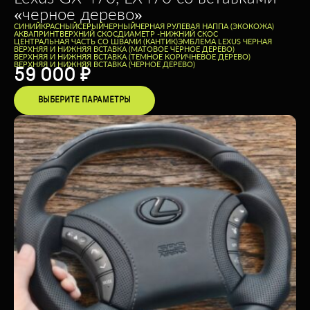
«черное дерево»
CИНИЙ
КРАСНЫЙ
СЕРЫЙ
ЧЕРНЫЙ
ЧЕРНАЯ РУЛЕВАЯ НАППА (ЭКОКОЖА)
АКВАПРИНТ
ВЕРХНИЙ СКОС
ДИАМЕТР -
НИЖНИЙ СКОС
ЦЕНТРАЛЬНАЯ ЧАСТЬ СО ШВАМИ (КАНТИК)
ЭМБЛЕМА LEXUS ЧЕРНАЯ
ВЕРХНЯЯ И НИЖНЯЯ ВСТАВКА (МАТОВОЕ ЧЕРНОЕ ДЕРЕВО)
ВЕРХНЯЯ И НИЖНЯЯ ВСТАВКА (ТЕМНОЕ КОРИЧНЕВОЕ ДЕРЕВО)
ВЕРХНЯЯ И НИЖНЯЯ ВСТАВКА (ЧЕРНОЕ ДЕРЕВО)
59 000
₽
ВЫБЕРИТЕ ПАРАМЕТРЫ