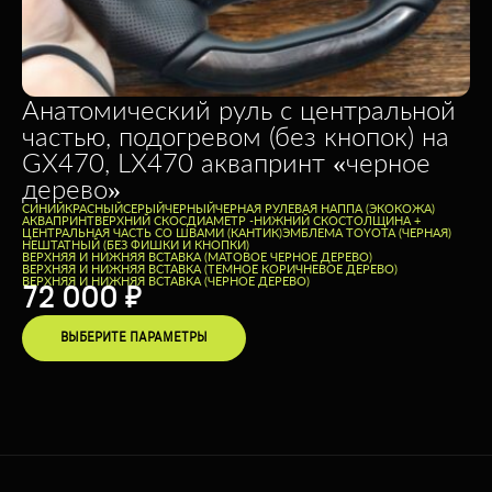
Анатомический руль с центральной
частью, подогревом (без кнопок) на
GX470, LX470 аквапринт «черное
дерево»
CИНИЙ
КРАСНЫЙ
СЕРЫЙ
ЧЕРНЫЙ
ЧЕРНАЯ РУЛЕВАЯ НАППА (ЭКОКОЖА)
АКВАПРИНТ
ВЕРХНИЙ СКОС
ДИАМЕТР -
НИЖНИЙ СКОС
ТОЛЩИНА +
ЦЕНТРАЛЬНАЯ ЧАСТЬ СО ШВАМИ (КАНТИК)
ЭМБЛЕМА TOYOTA (ЧЕРНАЯ)
НЕШТАТНЫЙ (БЕЗ ФИШКИ И КНОПКИ)
ВЕРХНЯЯ И НИЖНЯЯ ВСТАВКА (МАТОВОЕ ЧЕРНОЕ ДЕРЕВО)
ВЕРХНЯЯ И НИЖНЯЯ ВСТАВКА (ТЕМНОЕ КОРИЧНЕВОЕ ДЕРЕВО)
ВЕРХНЯЯ И НИЖНЯЯ ВСТАВКА (ЧЕРНОЕ ДЕРЕВО)
72 000
₽
ВЫБЕРИТЕ ПАРАМЕТРЫ