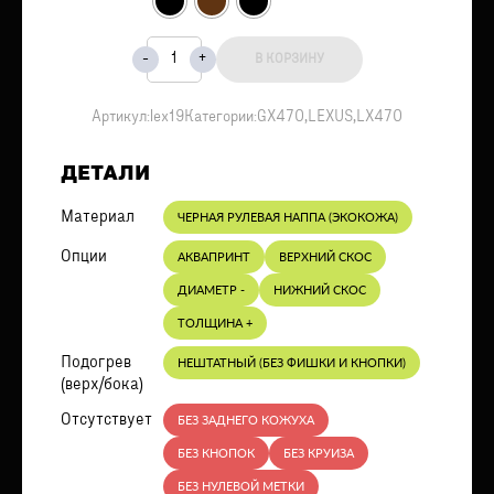
В КОРЗИНУ
Артикул:
lex19
Категории:
GX470
,
LEXUS
,
LX470
ДЕТАЛИ
Материал
ЧЕРНАЯ РУЛЕВАЯ НАППА (ЭКОКОЖА)
Опции
АКВАПРИНТ
ВЕРХНИЙ СКОС
ДИАМЕТР -
НИЖНИЙ СКОС
ТОЛЩИНА +
Подогрев
НЕШТАТНЫЙ (БЕЗ ФИШКИ И КНОПКИ)
(верх/бока)
Отсутствует
БЕЗ ЗАДНЕГО КОЖУХА
БЕЗ КНОПОК
БЕЗ КРУИЗА
БЕЗ НУЛЕВОЙ МЕТКИ