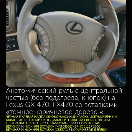
Анатомический руль с центральной
частью (без подогрева, кнопок) на
Lexus GX 470, LX470 со вставками
«темное коричневое дерево «
ЧЕРНАЯ РУЛЕВАЯ НАППА (ЭКОКОЖА)
CИНИЙ
КРАСНЫЙ
СЕРЫЙ
ЧЕРНЫЙ
АКВАПРИНТ
ВЕРХНИЙ СКОС
ДИАМЕТР -
НИЖНИЙ СКОС
ТОЛЩИНА +
ЦЕНТРАЛЬНАЯ ЧАСТЬ СО ШВАМИ
ЭМБЛЕМА LEXUS ЧЕРНАЯ
ВЕРХНЯЯ И НИЖНЯЯ ВСТАВКА (МАТОВОЕ ЧЕРНОЕ ДЕРЕВО)
ВЕРХНЯЯ И НИЖНЯЯ ВСТАВКА (СВЕТЛОЕ КОРИЧНЕВОЕ ДЕРЕВО)