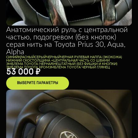
Анатомический руль с центральной
частью, подогревом (без кнопок)
серая нить на Toyota Prius 30, Aqua,
Alpha
CИНИЙ
КРАСНЫЙ
СЕРЫЙ
ЧЕРНЫЙ
ЧЕРНАЯ РУЛЕВАЯ НАППА (ЭКОКОЖА)
НИЖНИЙ СКОС
ТОЛЩИНА +
ЦЕНТРАЛЬНАЯ ЧАСТЬ СО ШВАМИ
ЭМБЛЕМА TOYOTA (ЧЕРНАЯ)
НЕШТАТНЫЙ (БЕЗ ФИШКИ И КНОПКИ)
ЭМБЛЕМА TOYOTA ХРОМ
ЭМБЛЕМА TOYOTA ЧЕРНЫЙ ГЛЯНЕЦ
53 000
₽
ВЫБЕРИТЕ ПАРАМЕТРЫ