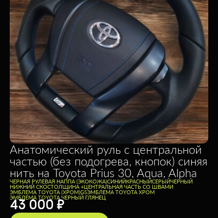
Анатомический руль c центральной
частью (без подогрева, кнопок) синяя
нить на Toyota Prius 30, Aqua, Alpha
ЧЕРНАЯ РУЛЕВАЯ НАППА (ЭКОКОЖА)
CИНИЙ
КРАСНЫЙ
СЕРЫЙ
ЧЕРНЫЙ
НИЖНИЙ СКОС
ТОЛЩИНА +
ЦЕНТРАЛЬНАЯ ЧАСТЬ СО ШВАМИ
ЭМБЛЕМА TOYOTA (ХРОМ)
GS
ЭМБЛЕМА TOYOTA ХРОМ
ЭМБЛЕМА TOYOTA ЧЕРНЫЙ ГЛЯНЕЦ
43 000
₽