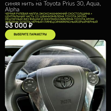
синяя нить на Toyota Prius 30, Aqua,
Alpha
ЧЕРНАЯ РУЛЕВАЯ НАППА (ЭКОКОЖА)
НИЖНИЙ СКОС
ТОЛЩИНА +
ЦЕНТРАЛЬНАЯ ЧАСТЬ СО ШВАМИ
ЭМБЛЕМА TOYOTA (ХРОМ)
НЕШТАТНЫЙ (БЕЗ ФИШКИ И КНОПКИ)
GS
ЭМБЛЕМА TOYOTA ХРОМ
ЭМБЛЕМА TOYOTA ЧЕРНЫЙ ГЛЯНЕЦ
CИНИЙ
КРАСНЫЙ
СЕРЫЙ
ЧЕРНЫЙ
53 000
₽
ВЫБЕРИТЕ ПАРАМЕТРЫ