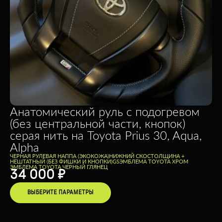
Анатомический руль с подогревом
(без центральной части, кнопок)
серая нить на Toyota Prius 30, Aqua,
Alpha
ЧЕРНАЯ РУЛЕВАЯ НАППА (ЭКОКОЖА)
НИЖНИЙ СКОС
ТОЛЩИНА +
НЕШТАТНЫЙ (БЕЗ ФИШКИ И КНОПКИ)
GS
ЭМБЛЕМА TOYOTA ХРОМ
ЭМБЛЕМА TOYOTA ЧЕРНЫЙ ГЛЯНЕЦ
34 000
₽
ВЫБЕРИТЕ ПАРАМЕТРЫ