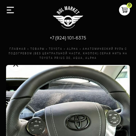
0
-
+7 (924) 101-6375
ГЛАВНАЯ
»
ТОВАРЫ
»
TOYOTA
»
ALPHA
»
АНАТОМИЧЕСКИЙ РУЛЬ С
ПОДОГРЕВОМ (БЕЗ ЦЕНТРАЛЬНОЙ ЧАСТИ, КНОПОК) СЕРАЯ НИТЬ НА
TOYOTA PRIUS 30, AQUA, ALPHA