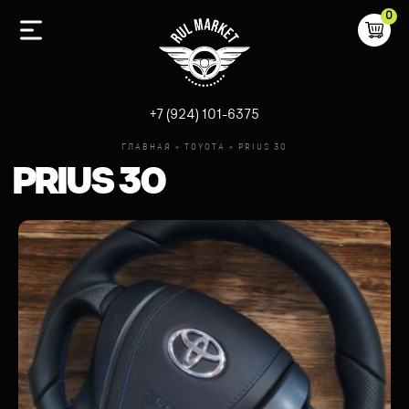
0
-
+7 (924) 101-6375
ГЛАВНАЯ
»
TOYOTA
»
PRIUS 30
PRIUS 30