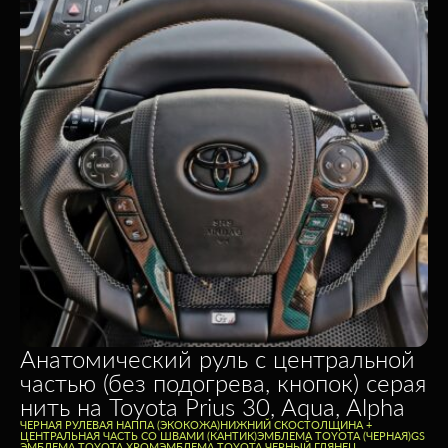
Анатомический руль c центральной
частью (без подогрева, кнопок) серая
нить на Toyota Prius 30, Aqua, Alpha
ЧЕРНАЯ РУЛЕВАЯ НАППА (ЭКОКОЖА)
НИЖНИЙ СКОС
ТОЛЩИНА +
ЦЕНТРАЛЬНАЯ ЧАСТЬ СО ШВАМИ (КАНТИК)
ЭМБЛЕМА TOYOTA (ЧЕРНАЯ)
GS
ЭМБЛЕМА TOYOTA ХРОМ
ЭМБЛЕМА TOYOTA ЧЕРНЫЙ ГЛЯНЕЦ