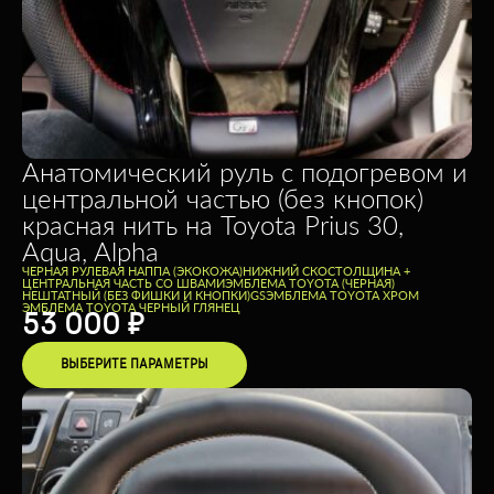
Анатомический руль с подогревом и
центральной частью (без кнопок)
красная нить на Toyota Prius 30,
Aqua, Alpha
ЧЕРНАЯ РУЛЕВАЯ НАППА (ЭКОКОЖА)
НИЖНИЙ СКОС
ТОЛЩИНА +
ЦЕНТРАЛЬНАЯ ЧАСТЬ СО ШВАМИ
ЭМБЛЕМА TOYOTA (ЧЕРНАЯ)
НЕШТАТНЫЙ (БЕЗ ФИШКИ И КНОПКИ)
GS
ЭМБЛЕМА TOYOTA ХРОМ
ЭМБЛЕМА TOYOTA ЧЕРНЫЙ ГЛЯНЕЦ
53 000
₽
ВЫБЕРИТЕ ПАРАМЕТРЫ