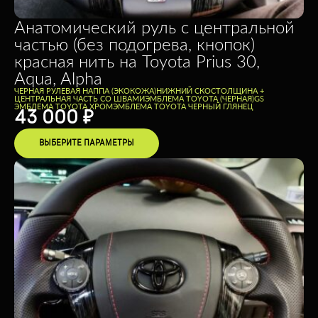
Анатомический руль c центральной
частью (без подогрева, кнопок)
красная нить на Toyota Prius 30,
Aqua, Alpha
ЧЕРНАЯ РУЛЕВАЯ НАППА (ЭКОКОЖА)
НИЖНИЙ СКОС
ТОЛЩИНА +
ЦЕНТРАЛЬНАЯ ЧАСТЬ СО ШВАМИ
ЭМБЛЕМА TOYOTA (ЧЕРНАЯ)
GS
ЭМБЛЕМА TOYOTA ХРОМ
ЭМБЛЕМА TOYOTA ЧЕРНЫЙ ГЛЯНЕЦ
43 000
₽
ВЫБЕРИТЕ ПАРАМЕТРЫ