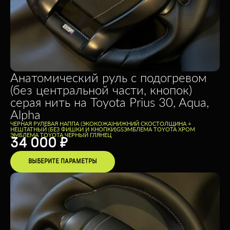
Анатомический руль с подогревом
(без центральной части, кнопок)
серая нить на Toyota Prius 30, Aqua,
Alpha
ЧЕРНАЯ РУЛЕВАЯ НАППА (ЭКОКОЖА)
НИЖНИЙ СКОС
ТОЛЩИНА +
НЕШТАТНЫЙ (БЕЗ ФИШКИ И КНОПКИ)
GS
ЭМБЛЕМА TOYOTA ХРОМ
ЭМБЛЕМА TOYOTA ЧЕРНЫЙ ГЛЯНЕЦ
34 000
₽
ВЫБЕРИТЕ ПАРАМЕТРЫ