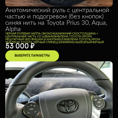
Анатомический руль с центральной
частью и подогревом (без кнопок)
синяя нить на Toyota Prius 30, Aqua,
Alpha
ЧЕРНАЯ РУЛЕВАЯ НАППА (ЭКОКОЖА)
НИЖНИЙ СКОС
ТОЛЩИНА +
ЦЕНТРАЛЬНАЯ ЧАСТЬ СО ШВАМИ
ЭМБЛЕМА TOYOTA (ХРОМ)
НЕШТАТНЫЙ (БЕЗ ФИШКИ И КНОПКИ)
GS
ЭМБЛЕМА TOYOTA ХРОМ
ЭМБЛЕМА TOYOTA ЧЕРНЫЙ ГЛЯНЕЦ
CИНИЙ
КРАСНЫЙ
СЕРЫЙ
ЧЕРНЫЙ
53 000
₽
ВЫБЕРИТЕ ПАРАМЕТРЫ