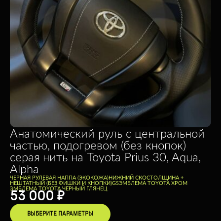
Анатомический руль с центральной
частью, подогревом (без кнопок)
серая нить на Toyota Prius 30, Aqua,
Alpha
ЧЕРНАЯ РУЛЕВАЯ НАППА (ЭКОКОЖА)
НИЖНИЙ СКОС
ТОЛЩИНА +
НЕШТАТНЫЙ (БЕЗ ФИШКИ И КНОПКИ)
GS
ЭМБЛЕМА TOYOTA ХРОМ
ЭМБЛЕМА TOYOTA ЧЕРНЫЙ ГЛЯНЕЦ
53 000
₽
ВЫБЕРИТЕ ПАРАМЕТРЫ