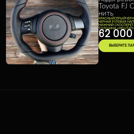
Toyota FJ C
нить
КРАСНЫЙ
СЕРЫЙ
ЧЕР
ЧЕРНАЯ РУЛЕВАЯ НА
НИЖНИЙ СКОС
ПЕРЕТ
ТОЛЩИНА +
НЕШТАТН
62 00
ВЫБЕРИТЕ ПА