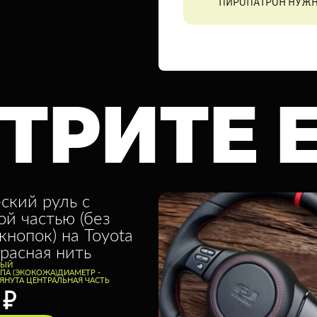
ПИРОПАТРОН НУЖН
ТРИТЕ 
ский руль с
ой частью (без
кнопок) на Toyota
красная нить
НЫЙ
ППА (ЭКОКОЖА)
ДИАМЕТР -
ЯНУТА ЦЕНТРАЛЬНАЯ ЧАСТЬ
0
₽