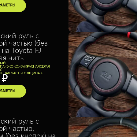
РАМЕТРЫ
ский руль с
ой частью (без
 на Toyota FJ
рая нить
НЫЙ
ППА (ЭКОКОЖА)
КРАСНАЯ
СЕРАЯ
С
ЛЬНАЯ ЧАСТЬ
ТОЛЩИНА +
0
₽
РАМЕТРЫ
ский руль с
ой частью,
 (без кнопок) на