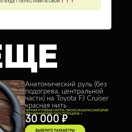
О БУДЕТ ПЕРЕСТАВИТЬ СВОЙ
ЕЩЕ
Анатомический руль (без
подогрева, центральной
части) на Toyota FJ Cruiser
красная нить
ЧЕРНАЯ РУЛЕВАЯ НАППА (ЭКОКОЖА)
КРАСНАЯ
СЕРАЯ
ЧЕРНАЯ
НИЖНИЙ СКОС
ТОЛЩИНА +
30 000
₽
ВЫБЕРИТЕ ПАРАМЕТРЫ