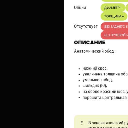
Опции
ДИАМЕТР -
ТОЛЩИНА +
Отсутствует
БЕЗ ЗАДНЕГО 
БЕЗ НУЛЕВОЙ 
ОПИСАНИЕ
Анатомический обод :
нижний скос,
увеличена толщина обо
уменьшен обод,
шильдик (FJ),
на ободе красный шов, 
перешита центральная 
В основе японский р