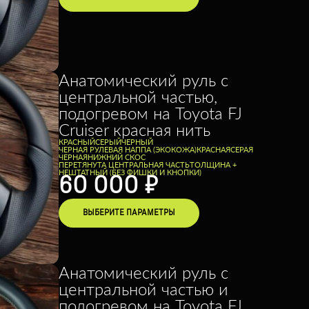
Анатомический руль с
центральной частью,
подогревом на Toyota FJ
Cruiser красная нить
КРАСНЫЙ
СЕРЫЙ
ЧЕРНЫЙ
ЧЕРНАЯ РУЛЕВАЯ НАППА (ЭКОКОЖА)
КРАСНАЯ
СЕРАЯ
ЧЕРНАЯ
НИЖНИЙ СКОС
ПЕРЕТЯНУТА ЦЕНТРАЛЬНАЯ ЧАСТЬ
ТОЛЩИНА +
НЕШТАТНЫЙ (БЕЗ ФИШКИ И КНОПКИ)
60 000
₽
ВЫБЕРИТЕ ПАРАМЕТРЫ
Анатомический руль с
центральной частью и
подогревом на Toyota FJ