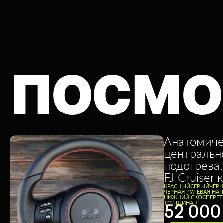
ПОСМО
Анатомиче
центральн
подогрева,
FJ Cruiser 
КРАСНЫЙ
СЕРЫЙ
ЧЕР
ЧЕРНАЯ РУЛЕВАЯ НА
НИЖНИЙ СКОС
ПЕРЕТ
ТОЛЩИНА +
52 00