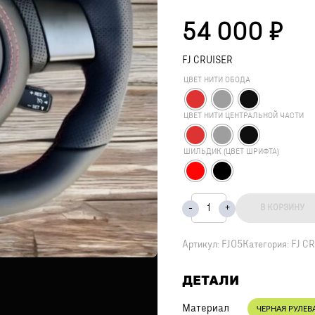
54 000
₽
FJ CRUISER
ЦВЕТ НИТИ ОБОДА
ЦВЕТ НИТИ ЦЕНТРАЛЬНОЙ ЧАСТИ
ШИЛЬДИК (ЦВЕТ ШРИФТА)
В КОРЗИНУ
Артикул:
FJ05
Категория:
FJ C
ДЕТАЛИ
Материал
ЧЕРНАЯ РУЛЕВ