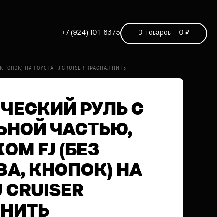
+7 (924) 101-6375
0
товаров
-
0
₽
НОПОК) НА TOYOTA FJ CRUISER КРАСНАЯ НИТЬ
ЧЕСКИЙ РУЛЬ С
ЬНОЙ ЧАСТЬЮ,
М FJ (БЕЗ
А, КНОПОК) НА
J CRUISER
 НИТЬ