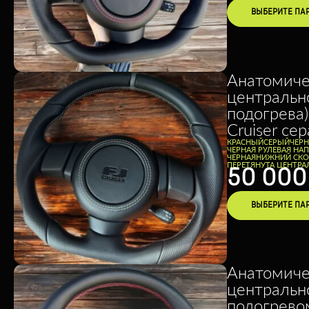
ВЫБЕРИТЕ ПА
Анатомиче
центральн
подогрева)
Cruiser се
КРАСНЫЙ
СЕРЫЙ
ЧЕР
ЧЕРНАЯ РУЛЕВАЯ НА
ЧЕРНАЯ
НИЖНИЙ СКО
ПЕРЕТЯНУТА ЦЕНТРА
50 00
ВЫБЕРИТЕ ПА
Анатомиче
центральн
подогревом