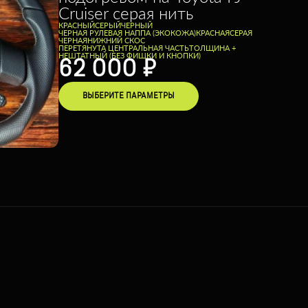
Cruiser серая нить
КРАСНЫЙ
СЕРЫЙ
ЧЕРНЫЙ
ЧЕРНАЯ РУЛЕВАЯ НАППА (ЭКОКОЖА)
КРАСНАЯ
СЕРАЯ
ЧЕРНАЯ
НИЖНИЙ СКОС
ПЕРЕТЯНУТА ЦЕНТРАЛЬНАЯ ЧАСТЬ
ТОЛЩИНА +
НЕШТАТНЫЙ (БЕЗ ФИШКИ И КНОПКИ)
62 000
₽
ВЫБЕРИТЕ ПАРАМЕТРЫ