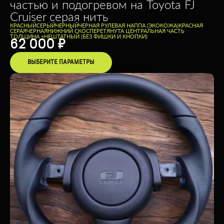
частью и подогревом на Toyota FJ
Cruiser серая нить
КРАСНЫЙ
СЕРЫЙ
ЧЕРНЫЙ
ЧЕРНАЯ РУЛЕВАЯ НАППА (ЭКОКОЖА)
КРАСНАЯ
СЕРАЯ
ЧЕРНАЯ
НИЖНИЙ СКОС
ПЕРЕТЯНУТА ЦЕНТРАЛЬНАЯ ЧАСТЬ
ТОЛЩИНА +
НЕШТАТНЫЙ (БЕЗ ФИШКИ И КНОПКИ)
62 000
₽
ВЫБЕРИТЕ ПАРАМЕТРЫ