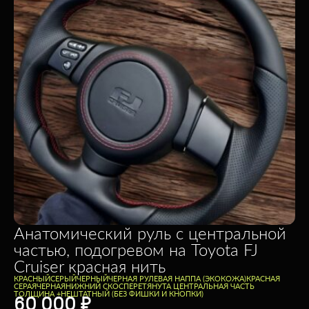
Анатомический руль с центральной
частью, подогревом на Toyota FJ
Cruiser красная нить
КРАСНЫЙ
СЕРЫЙ
ЧЕРНЫЙ
ЧЕРНАЯ РУЛЕВАЯ НАППА (ЭКОКОЖА)
КРАСНАЯ
СЕРАЯ
ЧЕРНАЯ
НИЖНИЙ СКОС
ПЕРЕТЯНУТА ЦЕНТРАЛЬНАЯ ЧАСТЬ
ТОЛЩИНА +
НЕШТАТНЫЙ (БЕЗ ФИШКИ И КНОПКИ)
60 000
₽