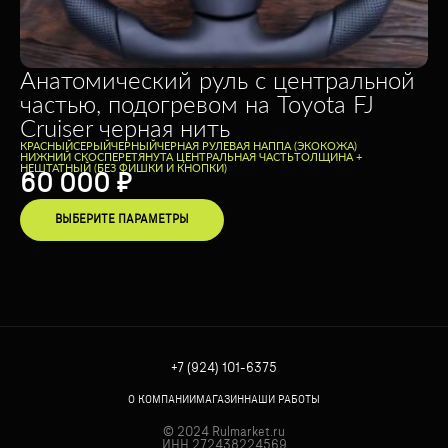
Анатомический руль с центральной
частью, подогревом на Toyota FJ
Cruiser черная нить
КРАСНЫЙ
СЕРЫЙ
ЧЕРНЫЙ
ЧЕРНАЯ РУЛЕВАЯ НАППА (ЭКОКОЖА)
НИЖНИЙ СКОС
ПЕРЕТЯНУТА ЦЕНТРАЛЬНАЯ ЧАСТЬ
ТОЛЩИНА +
НЕШТАТНЫЙ (БЕЗ ФИШКИ И КНОПКИ)
60 000
₽
ВЫБЕРИТЕ ПАРАМЕТРЫ
+7 (924) 101-6375
О КОМПАНИИ
МАГАЗИН
НАШИ РАБОТЫ
© 2024 Rulmarket.ru
ИНН 272438224569