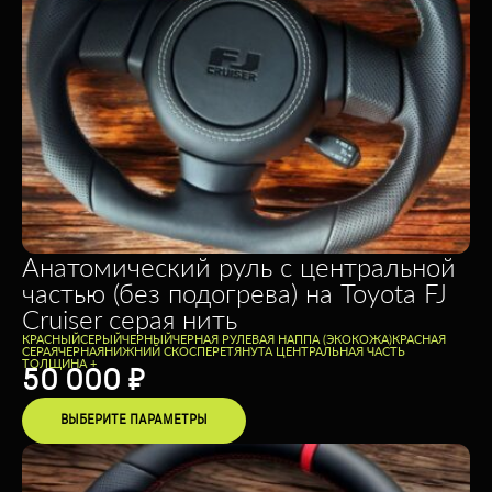
Анатомический руль с центральной
частью (без подогрева) на Toyota FJ
Cruiser серая нить
КРАСНЫЙ
СЕРЫЙ
ЧЕРНЫЙ
ЧЕРНАЯ РУЛЕВАЯ НАППА (ЭКОКОЖА)
КРАСНАЯ
СЕРАЯ
ЧЕРНАЯ
НИЖНИЙ СКОС
ПЕРЕТЯНУТА ЦЕНТРАЛЬНАЯ ЧАСТЬ
ТОЛЩИНА +
50 000
₽
ВЫБЕРИТЕ ПАРАМЕТРЫ