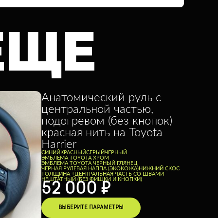
ЕЩЕ
Анатомический руль с
центральной частью,
подогревом (без кнопок)
красная нить на Toyota
Harrier
CИНИЙ
КРАСНЫЙ
СЕРЫЙ
ЧЕРНЫЙ
ЭМБЛЕМА TOYOTA ХРОМ
ЭМБЛЕМА TOYOTA ЧЕРНЫЙ ГЛЯНЕЦ
ЧЕРНАЯ РУЛЕВАЯ НАППА (ЭКОКОЖА)
НИЖНИЙ СКОС
ТОЛЩИНА +
ЦЕНТРАЛЬНАЯ ЧАСТЬ СО ШВАМИ
НЕШТАТНЫЙ (БЕЗ ФИШКИ И КНОПКИ)
52 000
₽
ВЫБЕРИТЕ ПАРАМЕТРЫ