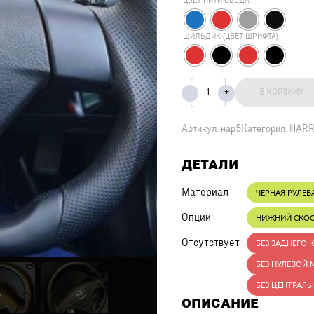
ЦВЕТ НИТИ ОБОДА
ШИЛЬДИК (ЦВЕТ ШРИФТА)
В КОРЗИНУ
Артикул:
нар5
Категория:
HARR
ДЕТАЛИ
Материал
ЧЕРНАЯ РУЛЕВ
Опции
НИЖНИЙ СКО
Отсутствует
БЕЗ ЗАДНЕГО 
БЕЗ НУЛЕВОЙ 
БЕЗ ЦЕНТРАЛЬ
ОПИСАНИЕ