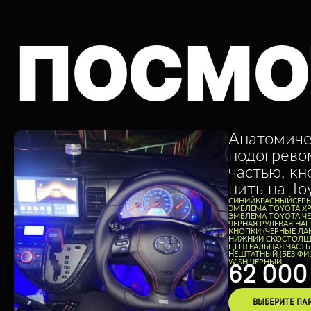
ПОСМО
Анатомиче
подогрево
частью, кн
нить на To
CИНИЙ
КРАСНЫЙ
СЕР
ЭМБЛЕМА TOYOTA Х
ЭМБЛЕМА TOYOTA Ч
ЧЕРНАЯ РУЛЕВАЯ НА
КНОПКИ (ЧЕРНЫЕ ЛА
НИЖНИЙ СКОС
ТОЛЩ
ЦЕНТРАЛЬНАЯ ЧАСТ
НЕШТАТНЫЙ (БЕЗ ФИ
WISH ЧЕРНЫЙ
62 00
ВЫБЕРИТЕ ПА