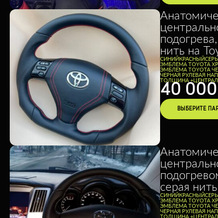
Анатомиче
центральн
подогрева,
нить на Toy
CИНИЙ
КРАСНЫЙ
СЕР
ЭМБЛЕМА TOYOTA Х
ЭМБЛЕМА TOYOTA Ч
ЧЕРНАЯ РУЛЕВАЯ НА
ТОЛЩИНА +
ЦЕНТРАЛ
40 00
ВЫБЕРИТЕ ПА
Анатомиче
центральн
подогрево
серая нить 
CИНИЙ
КРАСНЫЙ
СЕР
ЭМБЛЕМА TOYOTA Х
ЭМБЛЕМА TOYOTA Ч
ЧЕРНАЯ РУЛЕВАЯ НА
ТОЛЩИНА +
ЦЕНТРАЛ