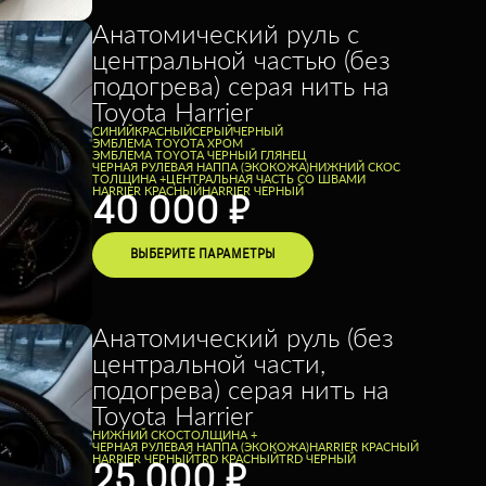
Анатомический руль с
центральной частью (без
подогрева) серая нить на
Toyota Harrier
CИНИЙ
КРАСНЫЙ
СЕРЫЙ
ЧЕРНЫЙ
ЭМБЛЕМА TOYOTA ХРОМ
ЭМБЛЕМА TOYOTA ЧЕРНЫЙ ГЛЯНЕЦ
ЧЕРНАЯ РУЛЕВАЯ НАППА (ЭКОКОЖА)
НИЖНИЙ СКОС
ТОЛЩИНА +
ЦЕНТРАЛЬНАЯ ЧАСТЬ СО ШВАМИ
HARRIER КРАСНЫЙ
HARRIER ЧЕРНЫЙ
40 000
₽
ВЫБЕРИТЕ ПАРАМЕТРЫ
Анатомический руль (без
центральной части,
подогрева) серая нить на
Toyota Harrier
НИЖНИЙ СКОС
ТОЛЩИНА +
ЧЕРНАЯ РУЛЕВАЯ НАППА (ЭКОКОЖА)
HARRIER КРАСНЫЙ
HARRIER ЧЕРНЫЙ
TRD КРАСНЫЙ
TRD ЧЕРНЫЙ
25 000
₽