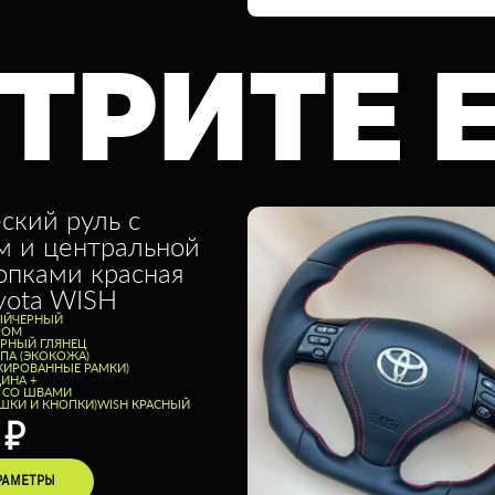
ТРИТЕ 
ский руль с
м и центральной
опками красная
yota WISH
ЫЙ
ЧЕРНЫЙ
РОМ
ЕРНЫЙ ГЛЯНЕЦ
ППА (ЭКОКОЖА)
КИРОВАННЫЕ РАМКИ)
ИНА +
Ь СО ШВАМИ
ШКИ И КНОПКИ)
WISH КРАСНЫЙ
0
₽
РАМЕТРЫ