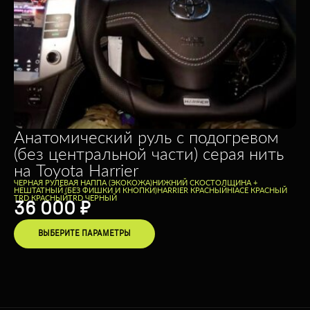
Анатомический руль с подогревом
(без центральной части) серая нить
на Toyota Harrier
ЧЕРНАЯ РУЛЕВАЯ НАППА (ЭКОКОЖА)
НИЖНИЙ СКОС
ТОЛЩИНА +
НЕШТАТНЫЙ (БЕЗ ФИШКИ И КНОПКИ)
HARRIER КРАСНЫЙ
HIACE КРАСНЫЙ
TRD КРАСНЫЙ
TRD ЧЕРНЫЙ
36 000
₽
ВЫБЕРИТЕ ПАРАМЕТРЫ