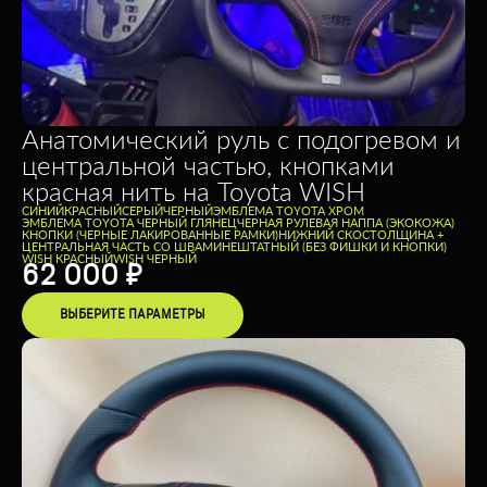
Анатомический руль с подогревом и
центральной частью, кнопками
красная нить на Toyota WISH
CИНИЙ
КРАСНЫЙ
СЕРЫЙ
ЧЕРНЫЙ
ЭМБЛЕМА TOYOTA ХРОМ
ЭМБЛЕМА TOYOTA ЧЕРНЫЙ ГЛЯНЕЦ
ЧЕРНАЯ РУЛЕВАЯ НАППА (ЭКОКОЖА)
КНОПКИ (ЧЕРНЫЕ ЛАКИРОВАННЫЕ РАМКИ)
НИЖНИЙ СКОС
ТОЛЩИНА +
ЦЕНТРАЛЬНАЯ ЧАСТЬ СО ШВАМИ
НЕШТАТНЫЙ (БЕЗ ФИШКИ И КНОПКИ)
WISH КРАСНЫЙ
WISH ЧЕРНЫЙ
62 000
₽
ВЫБЕРИТЕ ПАРАМЕТРЫ