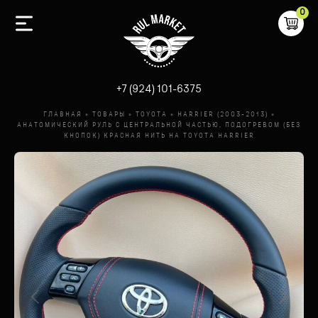
0
-
+7 (924) 101-6375
ГЛАВНАЯ
»
ТОВАРЫ
»
TOYOTA
»
HARRIER (2003-2013)
»
АНАТОМИЧЕСКИЙ РУЛЬ С ЦЕНТРАЛЬНОЙ ЧАСТЬЮ, ПОДОГРЕВОМ (БЕЗ
КНОПОК) КРАСНАЯ НИТЬ НА TOYOTA HARRIER