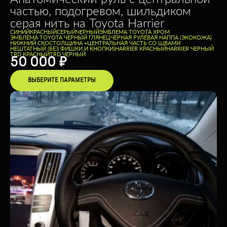
частью, подогревом, шильдиком
серая нить на Toyota Harrier
CИНИЙ
КРАСНЫЙ
СЕРЫЙ
ЧЕРНЫЙ
ЭМБЛЕМА TOYOTA ХРОМ
ЭМБЛЕМА TOYOTA ЧЕРНЫЙ ГЛЯНЕЦ
ЧЕРНАЯ РУЛЕВАЯ НАППА (ЭКОКОЖА)
НИЖНИЙ СКОС
ТОЛЩИНА +
ЦЕНТРАЛЬНАЯ ЧАСТЬ СО ШВАМИ
НЕШТАТНЫЙ (БЕЗ ФИШКИ И КНОПКИ)
HARRIER КРАСНЫЙ
HARRIER ЧЕРНЫЙ
TRD КРАСНЫЙ
TRD ЧЕРНЫЙ
50 000
₽
ВЫБЕРИТЕ ПАРАМЕТРЫ