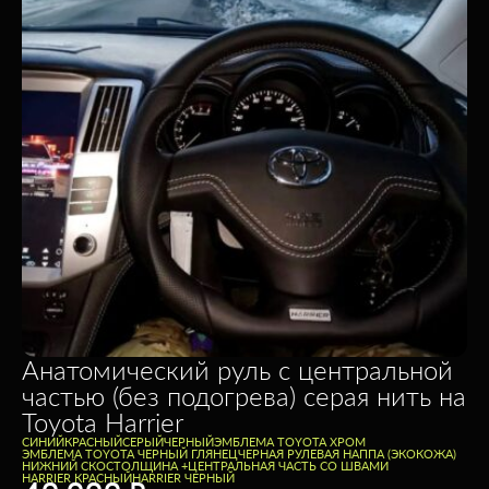
Анатомический руль с центральной
частью (без подогрева) серая нить на
Toyota Harrier
CИНИЙ
КРАСНЫЙ
СЕРЫЙ
ЧЕРНЫЙ
ЭМБЛЕМА TOYOTA ХРОМ
ЭМБЛЕМА TOYOTA ЧЕРНЫЙ ГЛЯНЕЦ
ЧЕРНАЯ РУЛЕВАЯ НАППА (ЭКОКОЖА)
НИЖНИЙ СКОС
ТОЛЩИНА +
ЦЕНТРАЛЬНАЯ ЧАСТЬ СО ШВАМИ
HARRIER КРАСНЫЙ
HARRIER ЧЕРНЫЙ