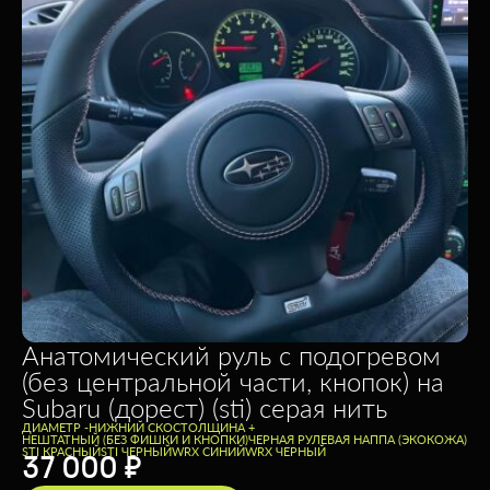
Анатомический руль с подогревом
(без центральной части, кнопок) на
Subaru (дорест) (sti) серая нить
ДИАМЕТР -
НИЖНИЙ СКОС
ТОЛЩИНА +
НЕШТАТНЫЙ (БЕЗ ФИШКИ И КНОПКИ)
ЧЕРНАЯ РУЛЕВАЯ НАППА (ЭКОКОЖА)
STI КРАСНЫЙ
STI ЧЕРНЫЙ
WRX СИНИЙ
WRX ЧЕРНЫЙ
37 000
₽