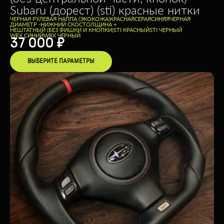
Subaru (дорест) (sti) красные нитки
ЧЕРНАЯ РУЛЕВАЯ НАППА (ЭКОКОЖА)
КРАСНАЯ
СЕРАЯ
СИНЯЯ
ЧЕРНАЯ
ДИАМЕТР -
НИЖНИЙ СКОС
ТОЛЩИНА +
НЕШТАТНЫЙ (БЕЗ ФИШКИ И КНОПКИ)
STI КРАСНЫЙ
STI ЧЕРНЫЙ
WRX СИНИЙ
WRX ЧЕРНЫЙ
37 000
₽
ВЫБЕРИТЕ ПАРАМЕТРЫ