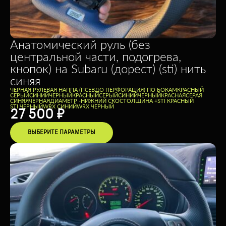
Анатомический руль (без
центральной части, подогрева,
кнопок) на Subaru (дорест) (sti) нить
синяя
ЧЕРНАЯ РУЛЕВАЯ НАППА (ПСЕВДО ПЕРФОРАЦИЯ) ПО БОКАМ
КРАСНЫЙ
СЕРЫЙ
СИНИЙ
ЧЕРНЫЙ
КРАСНЫЙ
СЕРЫЙ
СИНИЙ
ЧЕРНЫЙ
КРАСНАЯ
СЕРАЯ
СИНЯЯ
ЧЕРНАЯ
ДИАМЕТР -
НИЖНИЙ СКОС
ТОЛЩИНА +
STI КРАСНЫЙ
STI ЧЕРНЫЙ
WRX СИНИЙ
WRX ЧЕРНЫЙ
27 500
₽
ВЫБЕРИТЕ ПАРАМЕТРЫ