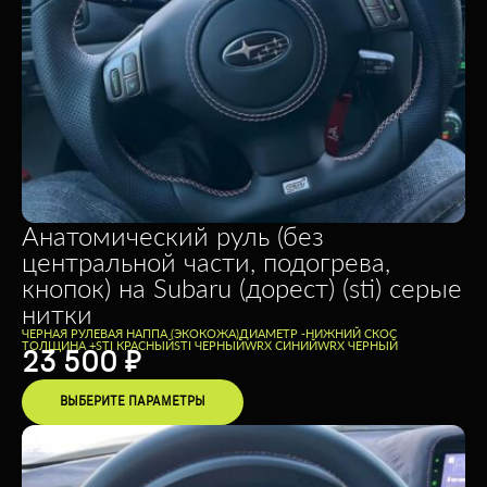
Анатомический руль (без
центральной части, подогрева,
кнопок) на Subaru (дорест) (sti) серые
нитки
ЧЕРНАЯ РУЛЕВАЯ НАППА (ЭКОКОЖА)
ДИАМЕТР -
НИЖНИЙ СКОС
ТОЛЩИНА +
STI КРАСНЫЙ
STI ЧЕРНЫЙ
WRX СИНИЙ
WRX ЧЕРНЫЙ
23 500
₽
ВЫБЕРИТЕ ПАРАМЕТРЫ