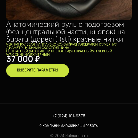
Анатомический руль с подогревом
(без центральной части, кнопок) на
Subaru (дорест) (sti) красные нитки
ЧЕРНАЯ РУЛЕВАЯ НАППА (ЭКОКОЖА)
КРАСНАЯ
СЕРАЯ
СИНЯЯ
ЧЕРНАЯ
ДИАМЕТР -
НИЖНИЙ СКОС
ТОЛЩИНА +
НЕШТАТНЫЙ (БЕЗ ФИШКИ И КНОПКИ)
STI КРАСНЫЙ
STI ЧЕРНЫЙ
WRX СИНИЙ
WRX ЧЕРНЫЙ
37 000
₽
ВЫБЕРИТЕ ПАРАМЕТРЫ
+7 (924) 101-6375
О КОМПАНИИ
МАГАЗИН
НАШИ РАБОТЫ
© 2024 Rulmarket.ru