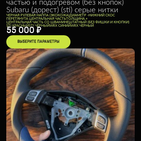
частью и подогревом (без кнопок)
Subaru (дорест) (sti) серые нитки
ЧЕРНАЯ РУЛЕВАЯ НАППА (ЭКОКОЖА)
ДИАМЕТР -
НИЖНИЙ СКОС
ПЕРЕТЯНУТА ЦЕНТРАЛЬНАЯ ЧАСТЬ
ТОЛЩИНА +
ЦЕНТРАЛЬНАЯ ЧАСТЬ СО ШВАМИ
НЕШТАТНЫЙ (БЕЗ ФИШКИ И КНОПКИ)
STI КРАСНЫЙ
STI ЧЕРНЫЙ
WRX СИНИЙ
WRX ЧЕРНЫЙ
55 000
₽
ВЫБЕРИТЕ ПАРАМЕТРЫ