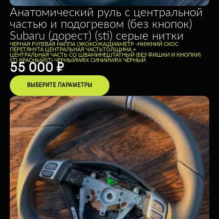
Анатомический руль c центральной
частью и подогревом (без кнопок)
Subaru (дорест) (sti) серые нитки
ЧЕРНАЯ РУЛЕВАЯ НАППА (ЭКОКОЖА)
ДИАМЕТР -
НИЖНИЙ СКОС
ПЕРЕТЯНУТА ЦЕНТРАЛЬНАЯ ЧАСТЬ
ТОЛЩИНА +
ЦЕНТРАЛЬНАЯ ЧАСТЬ СО ШВАМИ
НЕШТАТНЫЙ (БЕЗ ФИШКИ И КНОПКИ)
STI КРАСНЫЙ
STI ЧЕРНЫЙ
WRX СИНИЙ
WRX ЧЕРНЫЙ
55 000
₽
ВЫБЕРИТЕ ПАРАМЕТРЫ