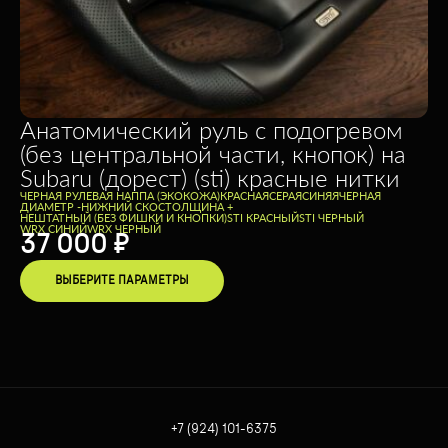
Анатомический руль с подогревом
(без центральной части, кнопок) на
Subaru (дорест) (sti) красные нитки
ЧЕРНАЯ РУЛЕВАЯ НАППА (ЭКОКОЖА)
КРАСНАЯ
СЕРАЯ
СИНЯЯ
ЧЕРНАЯ
ДИАМЕТР -
НИЖНИЙ СКОС
ТОЛЩИНА +
НЕШТАТНЫЙ (БЕЗ ФИШКИ И КНОПКИ)
STI КРАСНЫЙ
STI ЧЕРНЫЙ
WRX СИНИЙ
WRX ЧЕРНЫЙ
37 000
₽
ВЫБЕРИТЕ ПАРАМЕТРЫ
+7 (924) 101-6375