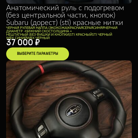
Анатомический руль с подогревом
(без центральной части, кнопок)
Subaru (дорест) (sti) красные нитки
ЧЕРНАЯ РУЛЕВАЯ НАППА (ЭКОКОЖА)
КРАСНАЯ
СЕРАЯ
СИНЯЯ
ЧЕРНАЯ
ДИАМЕТР -
НИЖНИЙ СКОС
ТОЛЩИНА +
НЕШТАТНЫЙ (БЕЗ ФИШКИ И КНОПКИ)
STI КРАСНЫЙ
STI ЧЕРНЫЙ
WRX СИНИЙ
WRX ЧЕРНЫЙ
37 000
₽
ВЫБЕРИТЕ ПАРАМЕТРЫ