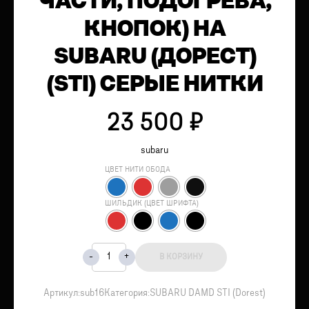
ЧАСТИ, ПОДОГРЕВА,
КНОПОК) НА
SUBARU (ДОРЕСТ)
(STI) СЕРЫЕ НИТКИ
23 500
₽
subaru
ЦВЕТ НИТИ ОБОДА
ШИЛЬДИК (ЦВЕТ ШРИФТА)
В КОРЗИНУ
Артикул:
sub16
Категория:
SUBARU DAMD STI (Dorest)