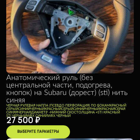
Анатомический руль (без
центральной части, подогрева,
кнопок) на Subaru (дорест) (sti) нить
синяя
ЧЕРНАЯ РУЛЕВАЯ НАППА (ПСЕВДО ПЕРФОРАЦИЯ) ПО БОКАМ
КРАСНЫЙ
СЕРЫЙ
СИНИЙ
ЧЕРНЫЙ
КРАСНЫЙ
СЕРЫЙ
СИНИЙ
ЧЕРНЫЙ
КРАСНАЯ
СЕРАЯ
СИНЯЯ
ЧЕРНАЯ
ДИАМЕТР -
НИЖНИЙ СКОС
ТОЛЩИНА +
STI КРАСНЫЙ
STI ЧЕРНЫЙ
WRX СИНИЙ
WRX ЧЕРНЫЙ
27 500
₽
ВЫБЕРИТЕ ПАРАМЕТРЫ