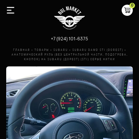
0
-
+7 (924) 101-6375
ГЛАВНАЯ
»
ТОВАРЫ
»
SUBARU
»
SUBARU DAMD STI (DOREST)
»
АНАТОМИЧЕСКИЙ РУЛЬ (БЕЗ ЦЕНТРАЛЬНОЙ ЧАСТИ, ПОДОГРЕВА,
КНОПОК) НА SUBARU (ДОРЕСТ) (STI) СЕРЫЕ НИТКИ