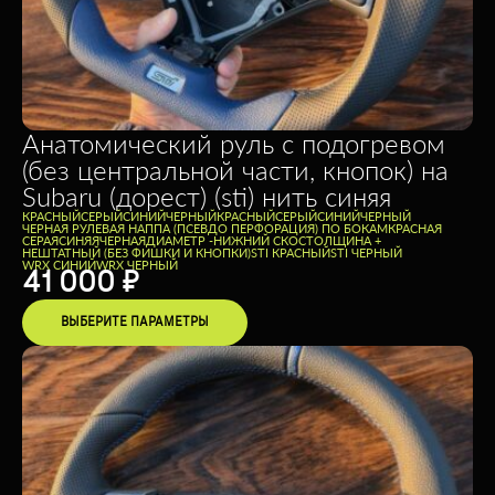
Анатомический руль с подогревом
(без центральной части, кнопок) на
Subaru (дорест) (sti) нить синяя
КРАСНЫЙ
СЕРЫЙ
СИНИЙ
ЧЕРНЫЙ
КРАСНЫЙ
СЕРЫЙ
СИНИЙ
ЧЕРНЫЙ
ЧЕРНАЯ РУЛЕВАЯ НАППА (ПСЕВДО ПЕРФОРАЦИЯ) ПО БОКАМ
КРАСНАЯ
СЕРАЯ
СИНЯЯ
ЧЕРНАЯ
ДИАМЕТР -
НИЖНИЙ СКОС
ТОЛЩИНА +
НЕШТАТНЫЙ (БЕЗ ФИШКИ И КНОПКИ)
STI КРАСНЫЙ
STI ЧЕРНЫЙ
WRX СИНИЙ
WRX ЧЕРНЫЙ
41 000
₽
ВЫБЕРИТЕ ПАРАМЕТРЫ