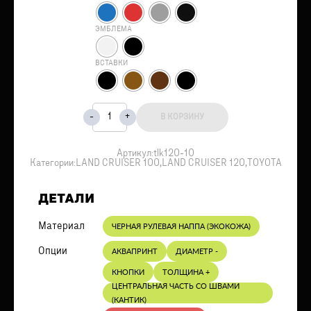
ЭМБЛЕМА
ВСТАВКИ
В КОРЗИНУ
Артикул:
tlk120-10
Категории:
LAND CRUISER 100
,
LAND CRUISER 120
,
TOYOTA
ДЕТАЛИ
Материал
ЧЕРНАЯ РУЛЕВАЯ НАППА (ЭКОКОЖА)
Опции
АКВАПРИНТ
ДИАМЕТР -
КНОПКИ
ТОЛЩИНА +
ЦЕНТРАЛЬНАЯ ЧАСТЬ СО ШВАМИ
(КАНТИК)