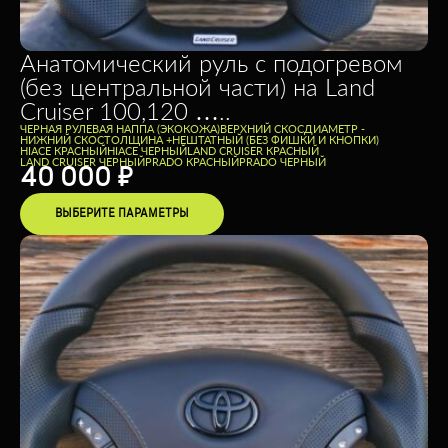
Анатомический руль с подогревом
(без центральной части) на Land
Cruiser 100,120 …..
ЧЕРНАЯ РУЛЕВАЯ НАППА (ЭКОКОЖА)
ВЕРХНИЙ СКОС
ДИАМЕТР -
НИЖНИЙ СКОС
ТОЛЩИНА +
НЕШТАТНЫЙ (БЕЗ ФИШКИ И КНОПКИ)
HIACE КРАСНЫЙ
HIACE ЧЕРНЫЙ
LAND CRUISER КРАСНЫЙ
LAND CRUISER ЧЕРНЫЙ
PRADO КРАСНЫЙ
PRADO ЧЕРНЫЙ
40 000
₽
ВЫБЕРИТЕ ПАРАМЕТРЫ