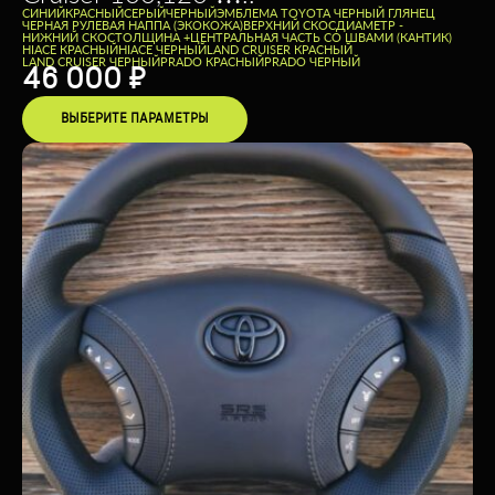
CИНИЙ
КРАСНЫЙ
СЕРЫЙ
ЧЕРНЫЙ
ЭМБЛЕМА TOYOTA ЧЕРНЫЙ ГЛЯНЕЦ
ЧЕРНАЯ РУЛЕВАЯ НАППА (ЭКОКОЖА)
ВЕРХНИЙ СКОС
ДИАМЕТР -
НИЖНИЙ СКОС
ТОЛЩИНА +
ЦЕНТРАЛЬНАЯ ЧАСТЬ СО ШВАМИ (КАНТИК)
HIACE КРАСНЫЙ
HIACE ЧЕРНЫЙ
LAND CRUISER КРАСНЫЙ
LAND CRUISER ЧЕРНЫЙ
PRADO КРАСНЫЙ
PRADO ЧЕРНЫЙ
46 000
₽
ВЫБЕРИТЕ ПАРАМЕТРЫ