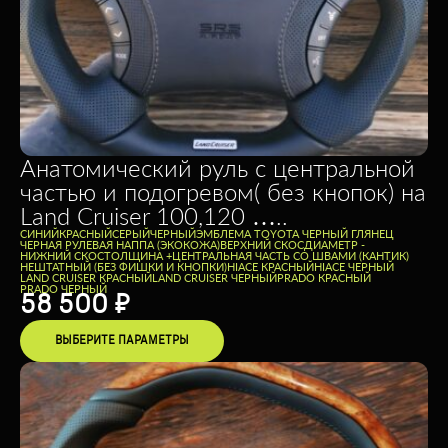
Анатомический руль с центральной
частью и подогревом( без кнопок) на
Land Cruiser 100,120 …..
CИНИЙ
КРАСНЫЙ
СЕРЫЙ
ЧЕРНЫЙ
ЭМБЛЕМА TOYOTA ЧЕРНЫЙ ГЛЯНЕЦ
ЧЕРНАЯ РУЛЕВАЯ НАППА (ЭКОКОЖА)
ВЕРХНИЙ СКОС
ДИАМЕТР -
НИЖНИЙ СКОС
ТОЛЩИНА +
ЦЕНТРАЛЬНАЯ ЧАСТЬ СО ШВАМИ (КАНТИК)
НЕШТАТНЫЙ (БЕЗ ФИШКИ И КНОПКИ)
HIACE КРАСНЫЙ
HIACE ЧЕРНЫЙ
LAND CRUISER КРАСНЫЙ
LAND CRUISER ЧЕРНЫЙ
PRADO КРАСНЫЙ
PRADO ЧЕРНЫЙ
58 500
₽
ВЫБЕРИТЕ ПАРАМЕТРЫ