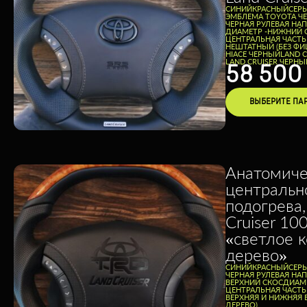
CИНИЙ
КРАСНЫЙ
СЕР
ЭМБЛЕМА TOYOTA Ч
ЧЕРНАЯ РУЛЕВАЯ НА
ДИАМЕТР -
НИЖНИЙ 
ЦЕНТРАЛЬНАЯ ЧАСТЬ
НЕШТАТНЫЙ (БЕЗ ФИ
HIACE ЧЕРНЫЙ
LAND 
LAND CRUISER ЧЕРНЫ
58 50
ВЫБЕРИТЕ ПА
Анатомиче
центральн
подогрева,
Cruiser 10
«светлое 
дерево»
CИНИЙ
КРАСНЫЙ
СЕР
ЧЕРНАЯ РУЛЕВАЯ НА
ВЕРХНИЙ СКОС
ДИАМЕ
ЦЕНТРАЛЬНАЯ ЧАСТЬ
ВЕРХНЯЯ И НИЖНЯЯ 
ДЕРЕВО)