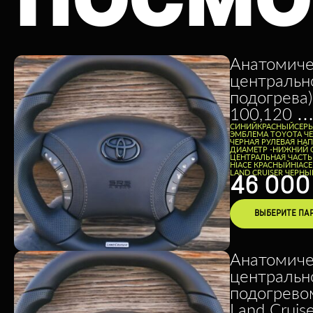
ПОСМО
Анатомиче
центральн
подогрева)
100,120 …
CИНИЙ
КРАСНЫЙ
СЕР
ЭМБЛЕМА TOYOTA Ч
ЧЕРНАЯ РУЛЕВАЯ НА
ДИАМЕТР -
НИЖНИЙ 
ЦЕНТРАЛЬНАЯ ЧАСТЬ
HIACE КРАСНЫЙ
HIAC
LAND CRUISER ЧЕРНЫ
46 00
ВЫБЕРИТЕ ПА
Анатомиче
центральн
подогревом
Land Cruis