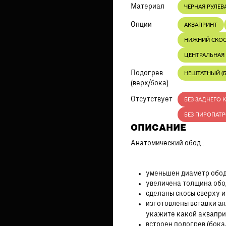
Материал
ЧЕРНАЯ РУЛЕВ
Опции
АКВАПРИНТ
НИЖНИЙ СКО
ЦЕНТРАЛЬНАЯ 
Подогрев
НЕШТАТНЫЙ (Б
(верх/бока)
Отсутствует
БЕЗ ЗАДНЕГО 
БЕЗ ПИРОПАТ
ОПИСАНИЕ
Анатомический обод :
уменьшен диаметр обод
увеличена толщина обо
сделаны скосы сверху и
изготовлены вставки ак
укажите какой аквапр
встроен подогрев (бока,