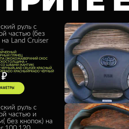
ТРИТЕ 
ский руль с
ой частью (без
 на Land Cruiser
..
ЫЙ
ЧЕРНЫЙ
ЕРНЫЙ ГЛЯНЕЦ
ППА (ЭКОКОЖА)
ВЕРХНИЙ СКОС
СКОС
ТОЛЩИНА +
 СО ШВАМИ (КАНТИК)
E ЧЕРНЫЙ
LAND CRUISER КРАСНЫЙ
Й
PRADO КРАСНЫЙ
PRADO ЧЕРНЫЙ
0
₽
РАМЕТРЫ
ский руль с
ой частью и
( без кнопок) на
er 100,120 …..