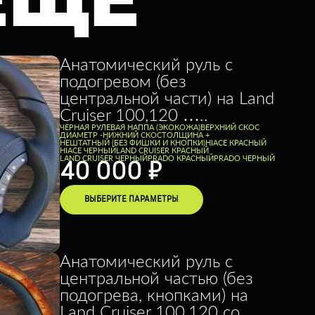
ЕЩЕ
Анатомический руль с
подогревом (без
центральной части) на Land
Cruiser 100,120 …..
ЧЕРНАЯ РУЛЕВАЯ НАППА (ЭКОКОЖА)
ВЕРХНИЙ СКОС
ДИАМЕТР -
НИЖНИЙ СКОС
ТОЛЩИНА +
НЕШТАТНЫЙ (БЕЗ ФИШКИ И КНОПКИ)
HIACE КРАСНЫЙ
HIACE ЧЕРНЫЙ
LAND CRUISER КРАСНЫЙ
LAND CRUISER ЧЕРНЫЙ
PRADO КРАСНЫЙ
PRADO ЧЕРНЫЙ
40 000
₽
ВЫБЕРИТЕ ПАРАМЕТРЫ
Анатомический руль с
центральной частью (без
подогрева, кнопками) на
Land Cruiser 100,120 со