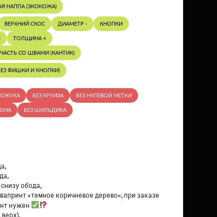
АЯ НАППА (ЭКОКОЖА)
ВЕРХНИЙ СКОС
ДИАМЕТР -
КНОПКИ
С
ТОЛЩИНА +
ЧАСТЬ СО ШВАМИ (КАНТИК)
ЕЗ ФИШКИ И КНОПКИ)
КОЖУХА
БЕЗ КРУИЗА
БЕЗ НУЛЕВОЙ МЕТКИ
РОНА
БЕЗ ШИЛЬДИКА
а,
да,
 снизу обода,
вапринт «темное коричневое дерево», при заказе
инт нужен
 верх),