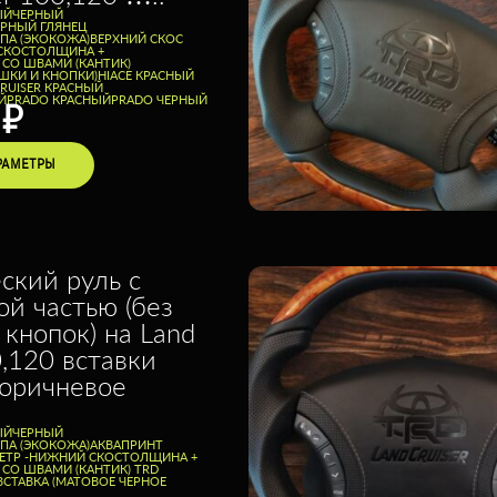
ЫЙ
ЧЕРНЫЙ
ЕРНЫЙ ГЛЯНЕЦ
ППА (ЭКОКОЖА)
ВЕРХНИЙ СКОС
СКОС
ТОЛЩИНА +
 СО ШВАМИ (КАНТИК)
ШКИ И КНОПКИ)
HIACE КРАСНЫЙ
CRUISER КРАСНЫЙ
Й
PRADO КРАСНЫЙ
PRADO ЧЕРНЫЙ
0
₽
РАМЕТРЫ
ский руль с
ой частью (без
 кнопок) на Land
0,120 вставки
коричневое
ЫЙ
ЧЕРНЫЙ
ППА (ЭКОКОЖА)
АКВАПРИНТ
ТР -
НИЖНИЙ СКОС
ТОЛЩИНА +
 СО ШВАМИ (КАНТИК) TRD
ВСТАВКА (МАТОВОЕ ЧЕРНОЕ