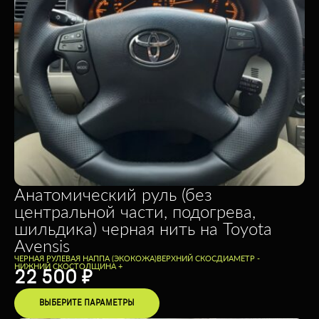
Анатомический руль (без
центральной части, подогрева,
шильдика) черная нить на Toyota
Avensis
ЧЕРНАЯ РУЛЕВАЯ НАППА (ЭКОКОЖА)
ВЕРХНИЙ СКОС
ДИАМЕТР -
НИЖНИЙ СКОС
ТОЛЩИНА +
22 500
₽
ВЫБЕРИТЕ ПАРАМЕТРЫ