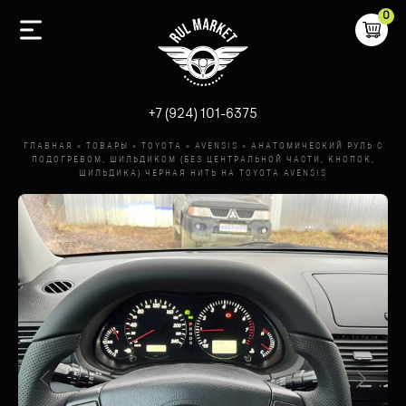
0
-
+7 (924) 101-6375
ГЛАВНАЯ
»
ТОВАРЫ
»
TOYOTA
»
AVENSIS
»
АНАТОМИЧЕСКИЙ РУЛЬ С
ПОДОГРЕВОМ, ШИЛЬДИКОМ (БЕЗ ЦЕНТРАЛЬНОЙ ЧАСТИ, КНОПОК,
ШИЛЬДИКА) ЧЕРНАЯ НИТЬ НА TOYOTA AVENSIS