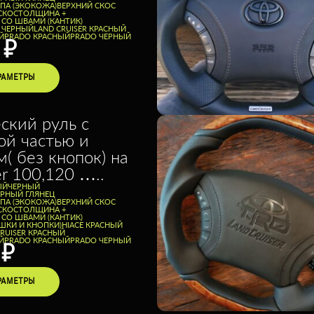
ППА (ЭКОКОЖА)
ВЕРХНИЙ СКОС
СКОС
ТОЛЩИНА +
 СО ШВАМИ (КАНТИК)
E ЧЕРНЫЙ
LAND CRUISER КРАСНЫЙ
Й
PRADO КРАСНЫЙ
PRADO ЧЕРНЫЙ
0
₽
РАМЕТРЫ
ский руль с
ой частью и
( без кнопок) на
er 100,120 …..
ЫЙ
ЧЕРНЫЙ
ЕРНЫЙ ГЛЯНЕЦ
ППА (ЭКОКОЖА)
ВЕРХНИЙ СКОС
СКОС
ТОЛЩИНА +
 СО ШВАМИ (КАНТИК)
ШКИ И КНОПКИ)
HIACE КРАСНЫЙ
CRUISER КРАСНЫЙ
Й
PRADO КРАСНЫЙ
PRADO ЧЕРНЫЙ
0
₽
РАМЕТРЫ