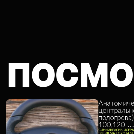
ПОСМО
Анатомиче
центральн
подогрева)
100,120 …
CИНИЙ
КРАСНЫЙ
СЕР
ЭМБЛЕМА TOYOTA Ч