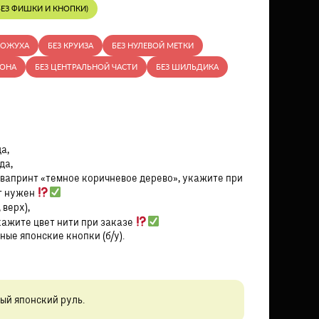
ЕЗ ФИШКИ И КНОПКИ)
КОЖУХА
БЕЗ КРУИЗА
БЕЗ НУЛЕВОЙ МЕТКИ
РОНА
БЕЗ ЦЕНТРАЛЬНОЙ ЧАСТИ
БЕЗ ШИЛЬДИКА
а,
да,
квапринт «темное коричневое дерево», укажите при
т нужен
 верх),
кажите цвет нити при заказе
ые японские кнопки (б/у).
ый японский руль.