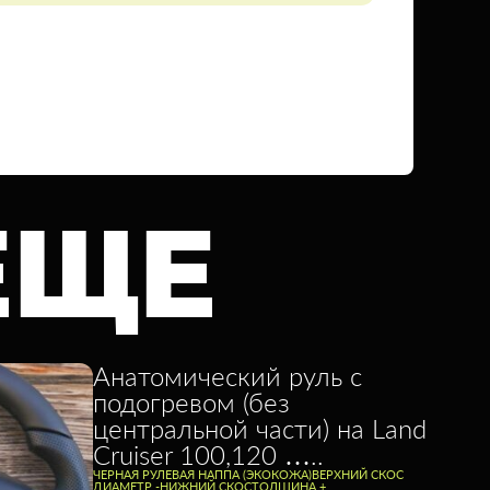
ЕЩЕ
Анатомический руль с
подогревом (без
центральной части) на Land
Cruiser 100,120 …..
ЧЕРНАЯ РУЛЕВАЯ НАППА (ЭКОКОЖА)
ВЕРХНИЙ СКОС
ДИАМЕТР -
НИЖНИЙ СКОС
ТОЛЩИНА +