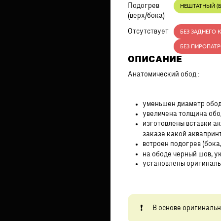
Подогрев
НЕШТАТНЫЙ (Б
(верх/бока)
Отсутствует
БЕЗ ЗАДНЕГО 
БЕЗ ПИРОПАТ
ОПИСАНИЕ
Анатомический обод :
уменьшен диаметр обод
увеличена толщина обо
изготовлены вставки а
заказе какой акваприн
встроен подогрев (бока,
на ободе черный шов, у
установлены оригинальн
В основе оригинальн