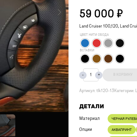
59 000
₽
Land Cruiser 100,120, Lаnd Сrui
ЦВЕТ НИТИ ОБОДА
ВСТАВКИ
В КОРЗИНУ
Артикул:
tlk120-13
Категории:
ДЕТАЛИ
Материал
ЧЕРНАЯ РУЛЕВ
Опции
АКВАПРИНТ