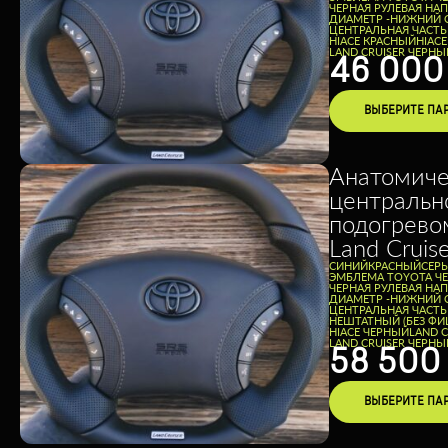
ЧЕРНАЯ РУЛЕВАЯ НА
ДИАМЕТР -
НИЖНИЙ 
ЦЕНТРАЛЬНАЯ ЧАСТЬ
HIACE КРАСНЫЙ
HIAC
LAND CRUISER ЧЕРНЫ
46 00
ВЫБЕРИТЕ ПА
Анатомиче
центральн
подогревом
Land Cruis
CИНИЙ
КРАСНЫЙ
СЕР
ЭМБЛЕМА TOYOTA Ч
ЧЕРНАЯ РУЛЕВАЯ НА
ДИАМЕТР -
НИЖНИЙ 
ЦЕНТРАЛЬНАЯ ЧАСТЬ
НЕШТАТНЫЙ (БЕЗ ФИ
HIACE ЧЕРНЫЙ
LAND 
LAND CRUISER ЧЕРНЫ
58 50
ВЫБЕРИТЕ ПА