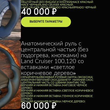
НЕШТАТНЫЙ (БЕЗ ФИШКИ И КНОПКИ)
HIACE КРАСНЫЙ
HIACE ЧЕРНЫЙ
LAND CRUISER КРАСНЫЙ
LAND CRUISER ЧЕРНЫЙ
PRADO КРАСНЫЙ
PRADO ЧЕРНЫЙ
40 000
₽
ВЫБЕРИТЕ ПАРАМЕТРЫ
Анатомический руль с
центральной частью (без
подогрева, кнопками) на
Land Cruiser 100,120 со
вставками «светлое
коричневое дерево»
СЕРЫЙ
ЧЕРНЫЙ
БЕЖЕВАЯ РУЛЕВАЯ НАППА (ЭКОКОЖА)
АКВАПРИНТ
ВЕРХНИЙ СКОС
ДИАМЕТР -
НИЖНИЙ СКОС
ЦЕНТРАЛЬНАЯ ЧАСТЬ СО ШВАМИ (КАНТИК) TRD
ВЕРХНЯЯ И НИЖНЯЯ ВСТАВКА (МАТОВОЕ ЧЕРНОЕ
ДЕРЕВО)
ВЕРХНЯЯ И НИЖНЯЯ ВСТАВКА (СВЕТЛОЕ КОРИЧНЕВОЕ
ДЕРЕВО)
ВЕРХНЯЯ И НИЖНЯЯ ВСТАВКА (ТЕМНОЕ КОРИЧНЕВОЕ
ДЕРЕВО)
ВЕРХНЯЯ И НИЖНЯЯ ВСТАВКА (ЧЕРНОЕ ДЕРЕВО)
60 000
₽