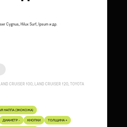
sеr Сygnus, Нiluх Surf, Iрsum и др.
LAND CRUISER 100
,
LAND CRUISER 120
,
TOYOTA
АЯ НАППА (ЭКОКОЖА)
ДИАМЕТР -
КНОПКИ
ТОЛЩИНА +