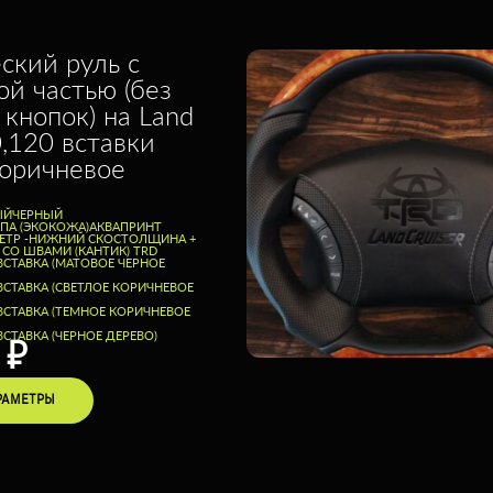
ский руль с
ой частью (без
 кнопок) на Land
0,120 вставки
коричневое
ЫЙ
ЧЕРНЫЙ
ППА (ЭКОКОЖА)
АКВАПРИНТ
ТР -
НИЖНИЙ СКОС
ТОЛЩИНА +
 СО ШВАМИ (КАНТИК) TRD
ВСТАВКА (МАТОВОЕ ЧЕРНОЕ
ВСТАВКА (СВЕТЛОЕ КОРИЧНЕВОЕ
ВСТАВКА (ТЕМНОЕ КОРИЧНЕВОЕ
СТАВКА (ЧЕРНОЕ ДЕРЕВО)
0
₽
РАМЕТРЫ