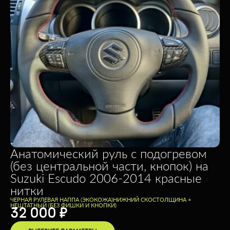
Анатомический руль c подогревом
(без центральной части, кнопок) на
Suzuki Escudo 2006-2014 красные
нитки
ЧЕРНАЯ РУЛЕВАЯ НАППА (ЭКОКОЖА)
НИЖНИЙ СКОС
ТОЛЩИНА +
НЕШТАТНЫЙ (БЕЗ ФИШКИ И КНОПКИ)
32 000
₽