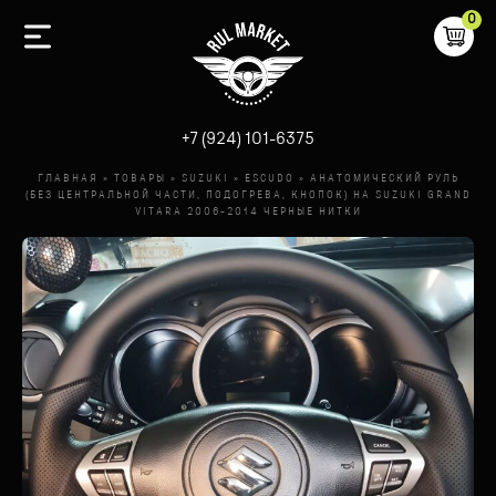
0
-
+7 (924) 101-6375
ГЛАВНАЯ
»
ТОВАРЫ
»
SUZUKI
»
ESCUDO
»
АНАТОМИЧЕСКИЙ РУЛЬ
(БЕЗ ЦЕНТРАЛЬНОЙ ЧАСТИ, ПОДОГРЕВА, КНОПОК) НА SUZUKI GRAND
VITARA 2006-2014 ЧЕРНЫЕ НИТКИ