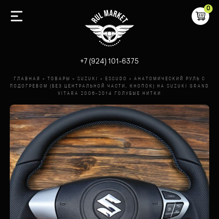
0
-
+7 (924) 101-6375
ГЛАВНАЯ
»
ТОВАРЫ
»
SUZUKI
»
ESCUDO
»
АНАТОМИЧЕСКИЙ РУЛЬ С
ПОДОГРЕВОМ (БЕЗ ЦЕНТРАЛЬНОЙ ЧАСТИ, КНОПОК) НА SUZUKI GRAND
VITARA 2006-2014 ГОЛУБЫЕ НИТКИ