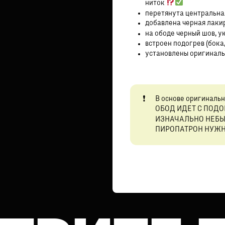
ниток
перетянута центральная
добавлена черная лаки
на ободе черный шов, у
встроен подогрев (бока,
установлены оригинальн
В основе оригинальн
ОБОД ИДЕТ С ПОД
ИЗНАЧАЛЬНО НЕБ
ПИРОПАТРОН НУЖН