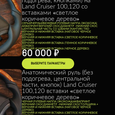
Land Cruiser 100,120 со
вставками «светлое
коричневое дерево»
СЕРЫЙ
ЧЕРНЫЙ
БЕЖЕВАЯ РУЛЕВАЯ НАППА (ЭКОКОЖА)
АКВАПРИНТ
ВЕРХНИЙ СКОС
ДИАМЕТР -
НИЖНИЙ СКОС
ЦЕНТРАЛЬНАЯ ЧАСТЬ СО ШВАМИ (КАНТИК) TRD
ВЕРХНЯЯ И НИЖНЯЯ ВСТАВКА (МАТОВОЕ ЧЕРНОЕ
ДЕРЕВО)
ВЕРХНЯЯ И НИЖНЯЯ ВСТАВКА (СВЕТЛОЕ КОРИЧНЕВОЕ
ДЕРЕВО)
ВЕРХНЯЯ И НИЖНЯЯ ВСТАВКА (ТЕМНОЕ КОРИЧНЕВОЕ
ДЕРЕВО)
ВЕРХНЯЯ И НИЖНЯЯ ВСТАВКА (ЧЕРНОЕ ДЕРЕВО)
60 000
₽
ВЫБЕРИТЕ ПАРАМЕТРЫ
Анатомический руль (без
подогрева, центральной
части, кнопок) Land Cruiser
100,120 вставки «светлое
коричневое дерево»
ЧЕРНАЯ РУЛЕВАЯ НАППА (ЭКОКОЖА)
АКВАПРИНТ
ВЕРХНИЙ СКОС
ДИАМЕТР -
НИЖНИЙ СКОС
ТОЛЩИНА +
ВЕРХНЯЯ И НИЖНЯЯ ВСТАВКА (МАТОВОЕ ЧЕРНОЕ
ДЕРЕВО)
ВЕРХНЯЯ И НИЖНЯЯ ВСТАВКА (СВЕТЛОЕ КОРИЧНЕВОЕ