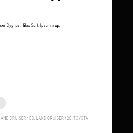
sеr Сygnus, Нiluх Surf, Iрsum и др.
LAND CRUISER 100
,
LAND CRUISER 120
,
TOYOTA