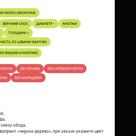
АЯ НАППА (ЭКОКОЖА)
ВЕРХНИЙ СКОС
ДИАМЕТР -
КНОПКИ
С
ТОЛЩИНА +
ЧАСТЬ СО ШВАМИ (КАНТИК)
ЕЗ ФИШКИ И КНОПКИ)
КОЖУХА
БЕЗ КРУИЗА
БЕЗ НУЛЕВОЙ МЕТКИ
РОНА
БЕЗ ШИЛЬДИКА
а,
да,
 снизу обода,
вапринт «черное дерево», при заказе укажите цвет