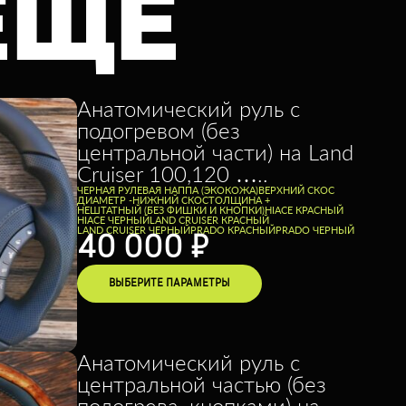
ЕЩЕ
Анатомический руль с
подогревом (без
центральной части) на Land
Cruiser 100,120 …..
ЧЕРНАЯ РУЛЕВАЯ НАППА (ЭКОКОЖА)
ВЕРХНИЙ СКОС
ДИАМЕТР -
НИЖНИЙ СКОС
ТОЛЩИНА +
НЕШТАТНЫЙ (БЕЗ ФИШКИ И КНОПКИ)
HIACE КРАСНЫЙ
HIACE ЧЕРНЫЙ
LAND CRUISER КРАСНЫЙ
LAND CRUISER ЧЕРНЫЙ
PRADO КРАСНЫЙ
PRADO ЧЕРНЫЙ
40 000
₽
ВЫБЕРИТЕ ПАРАМЕТРЫ
Анатомический руль с
центральной частью (без
подогрева, кнопками) на