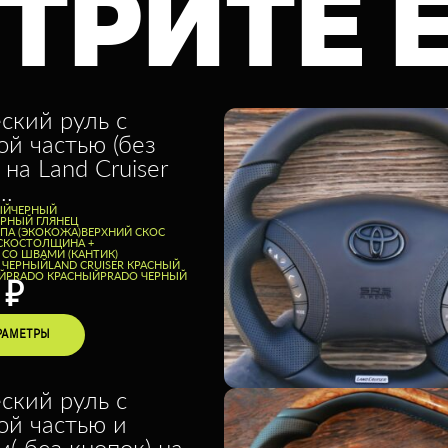
ТРИТЕ 
ский руль с
ой частью (без
 на Land Cruiser
..
ЫЙ
ЧЕРНЫЙ
ЕРНЫЙ ГЛЯНЕЦ
ППА (ЭКОКОЖА)
ВЕРХНИЙ СКОС
СКОС
ТОЛЩИНА +
 СО ШВАМИ (КАНТИК)
E ЧЕРНЫЙ
LAND CRUISER КРАСНЫЙ
Й
PRADO КРАСНЫЙ
PRADO ЧЕРНЫЙ
0
₽
РАМЕТРЫ
ский руль с
ой частью и
( без кнопок) на