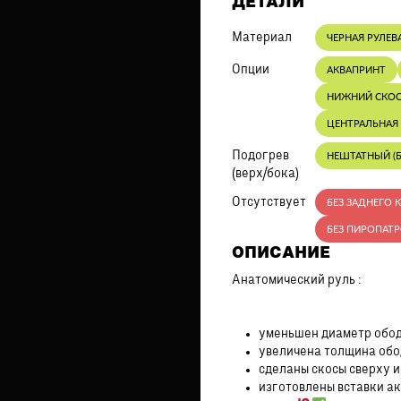
ДЕТАЛИ
Материал
ЧЕРНАЯ РУЛЕВ
Опции
АКВАПРИНТ
НИЖНИЙ СКО
ЦЕНТРАЛЬНАЯ 
Подогрев
НЕШТАТНЫЙ (Б
(верх/бока)
Отсутствует
БЕЗ ЗАДНЕГО 
БЕЗ ПИРОПАТ
ОПИСАНИЕ
Анатомический руль :
уменьшен диаметр обод
увеличена толщина обо
сделаны скосы сверху и
изготовлены вставки ак