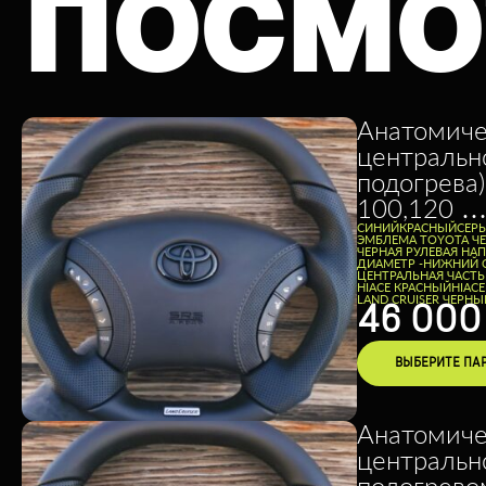
ПОСМО
Анатомиче
центральн
подогрева)
100,120 …
CИНИЙ
КРАСНЫЙ
СЕР
ЭМБЛЕМА TOYOTA Ч
ЧЕРНАЯ РУЛЕВАЯ НА
ДИАМЕТР -
НИЖНИЙ 
ЦЕНТРАЛЬНАЯ ЧАСТЬ
HIACE КРАСНЫЙ
HIAC
LAND CRUISER ЧЕРНЫ
46 00
ВЫБЕРИТЕ ПА
Анатомиче
центральн
подогревом