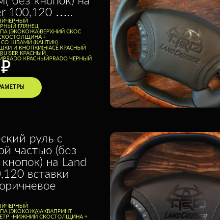
er 100,120 …..
ЫЙ
ЧЕРНЫЙ
ЕРНЫЙ ГЛЯНЕЦ
ППА (ЭКОКОЖА)
ВЕРХНИЙ СКОС
СКОС
ТОЛЩИНА +
 СО ШВАМИ (КАНТИК)
ШКИ И КНОПКИ)
HIACE КРАСНЫЙ
CRUISER КРАСНЫЙ
Й
PRADO КРАСНЫЙ
PRADO ЧЕРНЫЙ
0
₽
РАМЕТРЫ
ский руль с
ой частью (без
 кнопок) на Land
0,120 вставки
коричневое
ЫЙ
ЧЕРНЫЙ
ППА (ЭКОКОЖА)
АКВАПРИНТ
ТР -
НИЖНИЙ СКОС
ТОЛЩИНА +