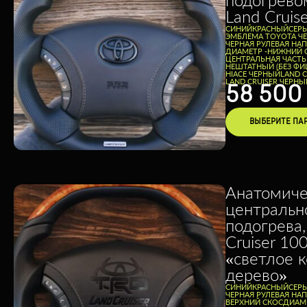
Land Cruis
CИНИЙ
КРАСНЫЙ
СЕР
ЭМБЛЕМА TOYOTA Ч
ЧЕРНАЯ РУЛЕВАЯ НА
ДИАМЕТР -
НИЖНИЙ 
ЦЕНТРАЛЬНАЯ ЧАСТЬ
НЕШТАТНЫЙ (БЕЗ ФИ
HIACE ЧЕРНЫЙ
LAND 
LAND CRUISER ЧЕРНЫ
58 50
ВЫБЕРИТЕ ПА
Анатомиче
центральн
подогрева,
Cruiser 10
«светлое 
дерево»
CИНИЙ
КРАСНЫЙ
СЕР
ЧЕРНАЯ РУЛЕВАЯ НА
ВЕРХНИЙ СКОС
ДИАМЕ