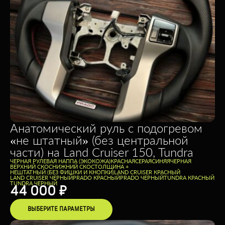
Анатомический руль c подогревом
«не штатный» (без центральной
части) на Land Cruiser 150, Tundra
ЧЕРНАЯ РУЛЕВАЯ НАППА (ЭКОКОЖА)
КРАСНАЯ
СЕРАЯ
СИНЯЯ
ЧЕРНАЯ
ВЕРХНИЙ СКОС
НИЖНИЙ СКОС
ТОЛЩИНА +
НЕШТАТНЫЙ (БЕЗ ФИШКИ И КНОПКИ)
LAND CRUISER КРАСНЫЙ
LAND CRUISER ЧЕРНЫЙ
PRADO КРАСНЫЙ
PRADO ЧЕРНЫЙ
TUNDRA КРАСНЫЙ
TUNDRA ЧЕРНЫЙ
44 000
₽
ВЫБЕРИТЕ ПАРАМЕТРЫ