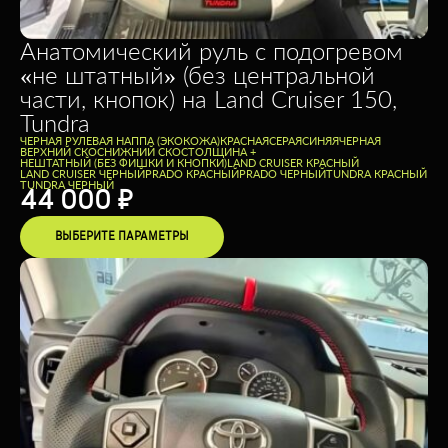
Анатомический руль c подогревом
«не штатный» (без центральной
части, кнопок) на Land Cruiser 150,
Tundra
ЧЕРНАЯ РУЛЕВАЯ НАППА (ЭКОКОЖА)
КРАСНАЯ
СЕРАЯ
СИНЯЯ
ЧЕРНАЯ
ВЕРХНИЙ СКОС
НИЖНИЙ СКОС
ТОЛЩИНА +
НЕШТАТНЫЙ (БЕЗ ФИШКИ И КНОПКИ)
LAND CRUISER КРАСНЫЙ
LAND CRUISER ЧЕРНЫЙ
PRADO КРАСНЫЙ
PRADO ЧЕРНЫЙ
TUNDRA КРАСНЫЙ
TUNDRA ЧЕРНЫЙ
44 000
₽
ВЫБЕРИТЕ ПАРАМЕТРЫ