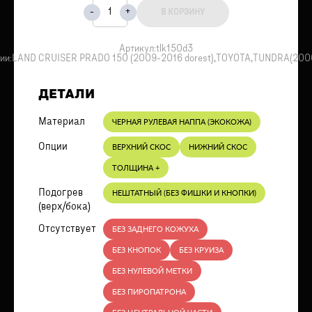
В КОРЗИНУ
Артикул:
tlk150d3
ии:
LAND CRUISER PRADO 150 (2009-2016 dorest)
,
TOYOTA
,
TUNDRA(200
ДЕТАЛИ
Материал
ЧЕРНАЯ РУЛЕВАЯ НАППА (ЭКОКОЖА)
Опции
ВЕРХНИЙ СКОС
НИЖНИЙ СКОС
ТОЛЩИНА +
Подогрев
НЕШТАТНЫЙ (БЕЗ ФИШКИ И КНОПКИ)
(верх/бока)
Отсутствует
БЕЗ ЗАДНЕГО КОЖУХА
БЕЗ КНОПОК
БЕЗ КРУИЗА
БЕЗ НУЛЕВОЙ МЕТКИ
БЕЗ ПИРОПАТРОНА