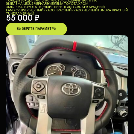
ТОЛЩИНА +
ЦЕНТРАЛЬНАЯ ЧАСТЬ СО ШВАМИ (КАНТИК)
ЭМБЛЕМА LEXUS ЧЕРНАЯ
ЭМБЛЕМА TOYOTA ХРОМ
ЭМБЛЕМА TOYOTA ЧЕРНЫЙ ГЛЯНЕЦ
LAND CRUISER КРАСНЫЙ
LAND CRUISER ЧЕРНЫЙ
PRADO КРАСНЫЙ
PRADO ЧЕРНЫЙ
TUNDRA КРАСНЫЙ
TUNDRA ЧЕРНЫЙ
55 000
₽
ВЫБЕРИТЕ ПАРАМЕТРЫ