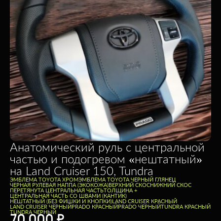
Анатомический руль c центральной
частью и подогревом «нештатный»
на Land Cruiser 150, Tundra
ЭМБЛЕМА TOYOTA ХРОМ
ЭМБЛЕМА TOYOTA ЧЕРНЫЙ ГЛЯНЕЦ
ЧЕРНАЯ РУЛЕВАЯ НАППА (ЭКОКОЖА)
ВЕРХНИЙ СКОС
НИЖНИЙ СКОС
ПЕРЕТЯНУТА ЦЕНТРАЛЬНАЯ ЧАСТЬ
ТОЛЩИНА +
ЦЕНТРАЛЬНАЯ ЧАСТЬ СО ШВАМИ (КАНТИК)
НЕШТАТНЫЙ (БЕЗ ФИШКИ И КНОПКИ)
LAND CRUISER КРАСНЫЙ
LAND CRUISER ЧЕРНЫЙ
PRADO КРАСНЫЙ
PRADO ЧЕРНЫЙ
TUNDRA КРАСНЫЙ
TUNDRA ЧЕРНЫЙ
70 000
₽