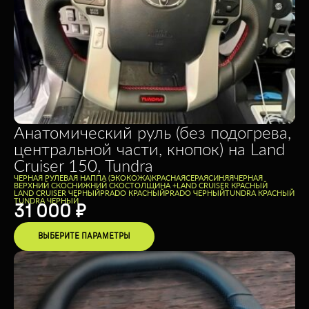
Анатомический руль (без подогрева,
центральной части, кнопок) на Land
Cruiser 150, Tundra
ЧЕРНАЯ РУЛЕВАЯ НАППА (ЭКОКОЖА)
КРАСНАЯ
СЕРАЯ
СИНЯЯ
ЧЕРНАЯ
ВЕРХНИЙ СКОС
НИЖНИЙ СКОС
ТОЛЩИНА +
LAND CRUISER КРАСНЫЙ
LAND CRUISER ЧЕРНЫЙ
PRADO КРАСНЫЙ
PRADO ЧЕРНЫЙ
TUNDRA КРАСНЫЙ
TUNDRA ЧЕРНЫЙ
31 000
₽
ВЫБЕРИТЕ ПАРАМЕТРЫ