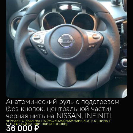
Анатомический руль с подогревом
(без кнопок, центральной части)
черная нить на NISSAN, INFINITI
ЧЕРНАЯ РУЛЕВАЯ НАППА (ЭКОКОЖА)
НИЖНИЙ СКОС
ТОЛЩИНА +
НЕШТАТНЫЙ (БЕЗ ФИШКИ И КНОПКИ)
36 000
₽