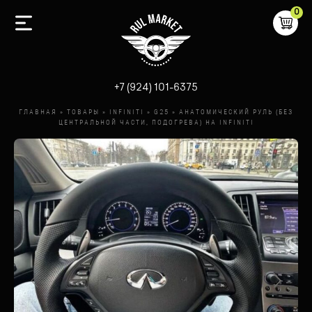
0
-
+7 (924) 101-6375
ГЛАВНАЯ
»
ТОВАРЫ
»
INFINITI
»
G25
»
АНАТОМИЧЕСКИЙ РУЛЬ (БЕЗ
ЦЕНТРАЛЬНОЙ ЧАСТИ, ПОДОГРЕВА) НА INFINITI