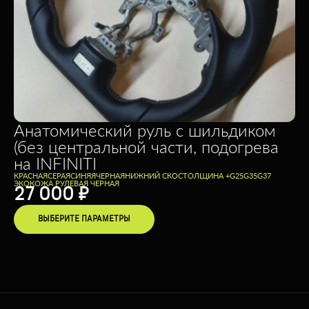
Анатомический руль с шильдиком
(без центральной части, подогрева
на INFINITI
КРАСНАЯ
СЕРАЯ
СИНЯЯ
ЧЕРНАЯ
НИЖНИЙ СКОС
ТОЛЩИНА +
G25
G35
G37
ЭКОКОЖА РУЛЕВАЯ ЧЕРНАЯ
27 000
₽
ВЫБЕРИТЕ ПАРАМЕТРЫ