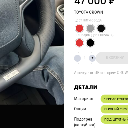
47 000
₽
TOYOTA CROWN
ЦВЕТ НИТИ ОБОДА
ШИЛЬДИК (ЦВЕТ ШРИФТА)
В КОРЗИНУ
Артикул:
crn1
Категории:
CROWN
ДЕТАЛИ
Материал
ЧЕРНАЯ РУЛЕВ
Опции
ВЕРХНИЙ СКО
Подогрев
ПОД ШТАТНЫ
(верх/бока)