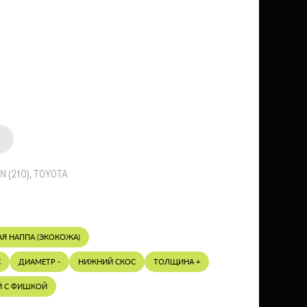
 (210)
,
TOYOTA
АЯ НАППА (ЭКОКОЖА)
С
ДИАМЕТР -
НИЖНИЙ СКОС
ТОЛЩИНА +
Й С ФИШКОЙ