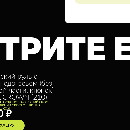
ТРИТЕ 
ский руль с
 подогревом (без
й части, кнопок)
A CROWN (210)
ППА (ЭКОКОЖА)
ВЕРХНИЙ СКОС
ИЖНИЙ СКОС
ТОЛЩИНА +
ИШКОЙ
0
₽
РАМЕТРЫ