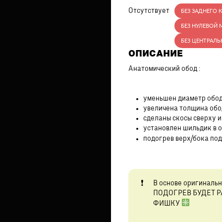
Отсутствует
БЕЗ ЗАДНЕГО 
БЕЗ НУЛЕВОЙ 
БЕЗ ЦЕНТРАЛЬ
ОПИСАНИЕ
Анатомический обод :
уменьшен диаметр обод
увеличена толщина обо
сделаны скосы сверху и
установлен шильдик в о
подогрев верх/бока по
В основе оригинальн
ПОДОГРЕВ БУДЕТ Р
ФИШКУ