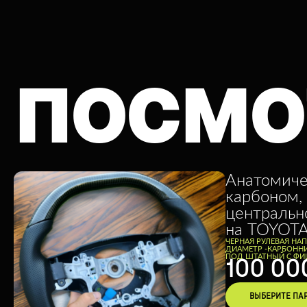
ПОСМО
Анатомиче
карбоном,
центрально
на TOYOT
ЧЕРНАЯ РУЛЕВАЯ НА
ДИАМЕТР -
КАРБОН
Н
ПОД ШТАТНЫЙ С Ф
100 00
ВЫБЕРИТЕ ПА