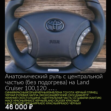
Анатомический руль с центральной
частью (без подогрева) на Land
Cruiser 100,120 …..
CИНИЙ
КРАСНЫЙ
СЕРЫЙ
ЧЕРНЫЙ
ЭМБЛЕМА TOYOTA ЧЕРНЫЙ ГЛЯНЕЦ
ЧЕРНАЯ РУЛЕВАЯ НАППА (ЭКОКОЖА)
ВЕРХНИЙ СКОС
ДИАМЕТР -
НИЖНИЙ СКОС
ТОЛЩИНА +
ЦЕНТРАЛЬНАЯ ЧАСТЬ СО ШВАМИ (КАНТИК)
HIACE КРАСНЫЙ
HIACE ЧЕРНЫЙ
LAND CRUISER КРАСНЫЙ
LAND CRUISER ЧЕРНЫЙ
PRADO КРАСНЫЙ
PRADO ЧЕРНЫЙ
46 000
₽