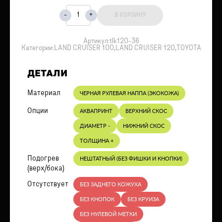
В КОРЗИНУ
Артикул:
tlk120-36
Категории:
LAND CRUISER 100
,
LAND CRUISER 120
,
TOYOTA
ДЕТАЛИ
Материал
ЧЕРНАЯ РУЛЕВАЯ НАППА (ЭКОКОЖА)
Опции
АКВАПРИНТ
ВЕРХНИЙ СКОС
ДИАМЕТР -
НИЖНИЙ СКОС
ТОЛЩИНА +
Подогрев
НЕШТАТНЫЙ (БЕЗ ФИШКИ И КНОПКИ)
(верх/бока)
Отсутствует
БЕЗ ЗАДНЕГО КОЖУХА
БЕЗ КНОПОК
БЕЗ КРУИЗА
БЕЗ НУЛЕВОЙ МЕТКИ