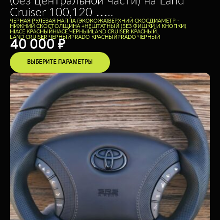
Cruiser 100,120 …..
ЧЕРНАЯ РУЛЕВАЯ НАППА (ЭКОКОЖА)
ВЕРХНИЙ СКОС
ДИАМЕТР -
НИЖНИЙ СКОС
ТОЛЩИНА +
НЕШТАТНЫЙ (БЕЗ ФИШКИ И КНОПКИ)
HIACE КРАСНЫЙ
HIACE ЧЕРНЫЙ
LAND CRUISER КРАСНЫЙ
LAND CRUISER ЧЕРНЫЙ
PRADO КРАСНЫЙ
PRADO ЧЕРНЫЙ
40 000
₽
ВЫБЕРИТЕ ПАРАМЕТРЫ