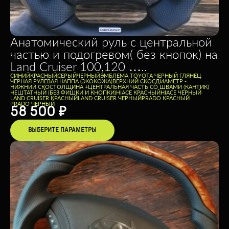
Анатомический руль с центральной
частью и подогревом( без кнопок) на
Land Cruiser 100,120 …..
CИНИЙ
КРАСНЫЙ
СЕРЫЙ
ЧЕРНЫЙ
ЭМБЛЕМА TOYOTA ЧЕРНЫЙ ГЛЯНЕЦ
ЧЕРНАЯ РУЛЕВАЯ НАППА (ЭКОКОЖА)
ВЕРХНИЙ СКОС
ДИАМЕТР -
НИЖНИЙ СКОС
ТОЛЩИНА +
ЦЕНТРАЛЬНАЯ ЧАСТЬ СО ШВАМИ (КАНТИК)
НЕШТАТНЫЙ (БЕЗ ФИШКИ И КНОПКИ)
HIACE КРАСНЫЙ
HIACE ЧЕРНЫЙ
LAND CRUISER КРАСНЫЙ
LAND CRUISER ЧЕРНЫЙ
PRADO КРАСНЫЙ
PRADO ЧЕРНЫЙ
58 500
₽
ВЫБЕРИТЕ ПАРАМЕТРЫ