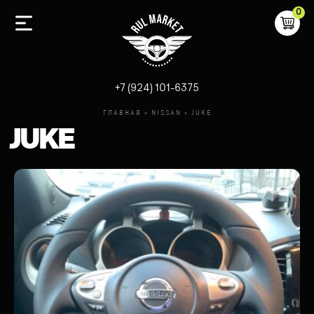
0
-
+7 (924) 101-6375
ГЛАВНАЯ
»
NISSAN
»
JUKE
JUKE