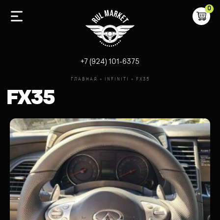
0
-
+7 (924) 101-6375
ГЛАВНАЯ
»
INFINITI
»
FX35
FX35